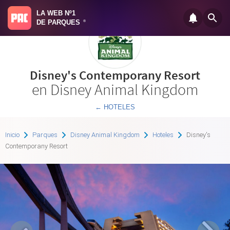
LA WEB Nº1
DE PARQUES
®
Disney's Contemporany Resort
en Disney Animal Kingdom
← HOTELES
Inicio
Parques
Disney Animal Kingdom
Hoteles
Disney's
Contemporany Resort