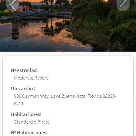
Nº estrellas:
Moderate Resort
Ubicación :
900 Cayman Way, Lake Buena Vista, Florida 32830-
8411
Habitaciones:
Standard o Pirata
Nº Habitaciones: