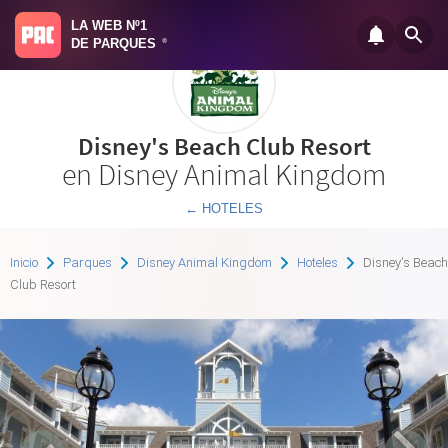
LA WEB Nº1
DE PARQUES
®
Disney's Beach Club Resort
en Disney Animal Kingdom
← HOTELES
Inicio
Parques
Disney Animal Kingdom
Hoteles
Disney's Beach
Club Resort