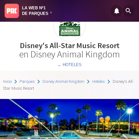
LA WEB Nº1
DE PARQUES
®
Disney's All-Star Music Resort
en Disney Animal Kingdom
← HOTELES
Inicio
Parques
Disney Animal Kingdom
Hoteles
Disney's All-
Star Music Resort