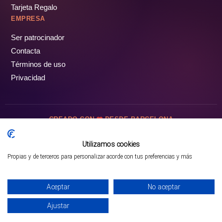
Tarjeta Regalo
EMPRESA
Ser patrocinador
Contacta
Términos de uso
Privacidad
CREADO CON
DESDE BARCELONA
OCIOTUR DIGITAL SL. © Todos los derechos reservados · 2026
Utilizamos cookies
Propias y de terceros para personalizar acorde con tus preferencias y más
Mejor opción en SATOORDAY
Comprar entradas
Aceptar
No aceptar
Ajustar
INICIO
PARQUES
COMUNIDAD
PERFIL