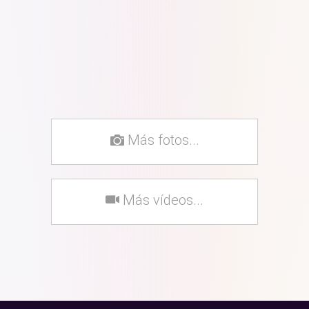
Más fotos...
Más vídeos...