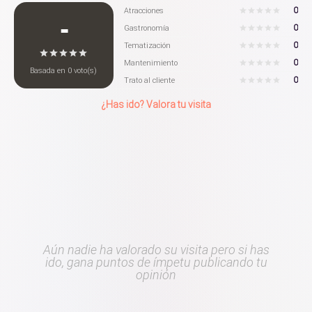
0
Atracciones
-
0
Gastronomía
0
Tematización
0
Mantenimiento
Basada en
0
voto(s)
0
Trato al cliente
¿Has ido? Valora tu visita
Aún nadie ha valorado su visita pero si has
ido, gana puntos de ímpetu publicando tu
opinión