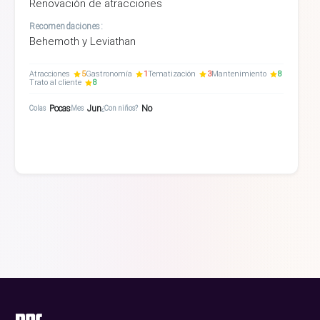
Renovación de atracciones
Recomendaciones:
Behemoth y Leviathan
Atracciones
5
Gastronomía
1
Tematización
3
Mantenimiento
8
Trato al cliente
8
Pocas
Jun
No
Colas
Mes
¿Con niños?