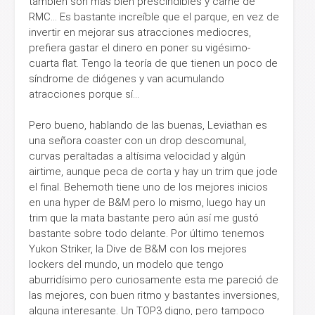
también son más bien prescindibles y carne de
RMC... Es bastante increíble que el parque, en vez de
invertir en mejorar sus atracciones mediocres,
prefiera gastar el dinero en poner su vigésimo-
cuarta flat. Tengo la teoría de que tienen un poco de
síndrome de diógenes y van acumulando
atracciones porque sí...
Pero bueno, hablando de las buenas, Leviathan es
una señora coaster con un drop descomunal,
curvas peraltadas a altísima velocidad y algún
airtime, aunque peca de corta y hay un trim que jode
el final. Behemoth tiene uno de los mejores inicios
en una hyper de B&M pero lo mismo, luego hay un
trim que la mata bastante pero aún así me gustó
bastante sobre todo delante. Por último tenemos
Yukon Striker, la Dive de B&M con los mejores
lockers del mundo, un modelo que tengo
aburridísimo pero curiosamente esta me pareció de
las mejores, con buen ritmo y bastantes inversiones,
alguna interesante. Un TOP3 digno, pero tampoco