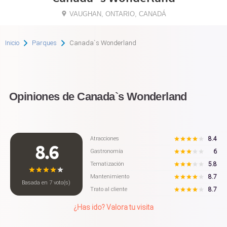
VAUGHAN, ONTARIO, CANADÁ
Inicio
Parques
Canada`s Wonderland
Opiniones de Canada`s Wonderland
8.4
Atracciones
8.6
6
Gastronomía
5.8
Tematización
8.7
Mantenimiento
Basada en
7
voto(s)
8.7
Trato al cliente
¿Has ido? Valora tu visita