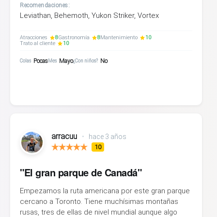
Recomendaciones:
Leviathan, Behemoth, Yukon Striker, Vortex
Atracciones
8
Gastronomía
8
Mantenimiento
10
Trato al cliente
10
Pocas
Mayo
No
Colas
Mes
¿Con niños?
arracuu
•
hace 3 años
10
"El gran parque de Canadá"
Empezamos la ruta americana por este gran parque
cercano a Toronto. Tiene muchísimas montañas
rusas, tres de ellas de nivel mundial aunque algo