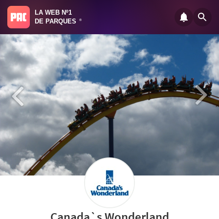
LA WEB Nº1
DE PARQUES
®
Canada`s Wonderland