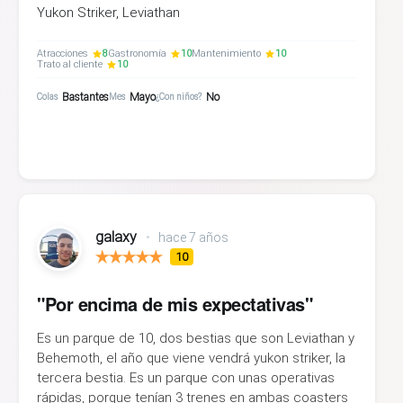
Yukon Striker, Leviathan
Atracciones
8
Gastronomía
10
Mantenimiento
10
Trato al cliente
10
Bastantes
Mayo
No
Colas
Mes
¿Con niños?
galaxy
•
hace 7 años
10
"Por encima de mis expectativas"
Es un parque de 10, dos bestias que son Leviathan y
Behemoth, el año que viene vendrá yukon striker, la
tercera bestia. Es un parque con unas operativas
rápidas, porque tenían 3 trenes en ambas coasters