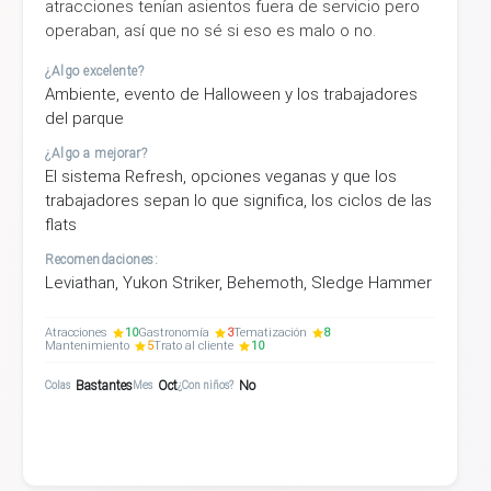
atracciones tenían asientos fuera de servicio pero
operaban, así que no sé si eso es malo o no.
¿Algo excelente?
Ambiente, evento de Halloween y los trabajadores
del parque
¿Algo a mejorar?
El sistema Refresh, opciones veganas y que los
trabajadores sepan lo que significa, los ciclos de las
flats
Recomendaciones:
Leviathan, Yukon Striker, Behemoth, Sledge Hammer
Atracciones
10
Gastronomía
3
Tematización
8
Mantenimiento
5
Trato al cliente
10
Bastantes
Oct
No
Colas
Mes
¿Con niños?