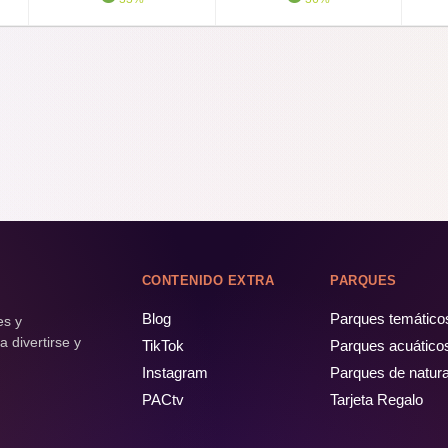
Steeplechas
Alice in Won
[Archivado] 
[Archivado] W
CONTENIDO EXTRA
PARQUES
Blog
Parques temático
es y
Revolution
 divertirse y
TikTok
Parques acuático
Instagram
Parques de natur
[Archivado] 
PACtv
Tarjeta Regalo