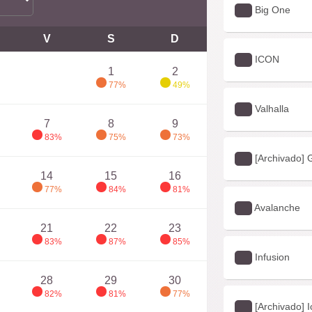
Big One
V
S
D
ICON
1
2
77%
49%
Valhalla
7
8
9
83%
75%
73%
[Archivado] 
14
15
16
77%
84%
81%
Avalanche
21
22
23
83%
87%
85%
Infusion
28
29
30
82%
81%
77%
[Archivado] I