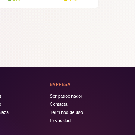
e
15' min
derland
14' min
River Caves
14' min
allace & Gromit's Thrill-o-Matic
14' min
EMPRESA
s
Ser patrocinador
13' min
s
Contacta
aleza
Términos de uso
The River Caves
13' min
Privacidad