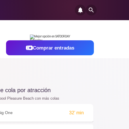
Mejor opción en SATOORDAY
Comprar entradas
 cola por atracción
pool Pleasure Beach con más colas
Big One
32' min