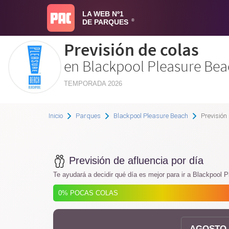
LA WEB Nº1
DE PARQUES
®
Previsión de colas
en Blackpool Pleasure Be
TEMPORADA 2026
Inicio
Parques
Blackpool Pleasure Beach
Previsión 
Previsión de afluencia por día
Te ayudará a decidir qué día es mejor para ir a Blackpool 
0% POCAS COLAS