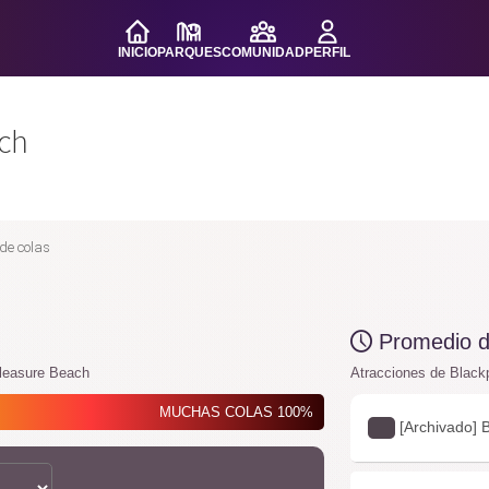
INICIO
PARQUES
COMUNIDAD
PERFIL
ach
de colas
Promedio de
Pleasure Beach
Atracciones de Black
MUCHAS COLAS 100%
[Archivado] 