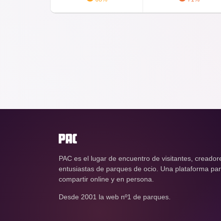
PAC es el lugar de encuentro de visitantes, creador
entusiastas de parques de ocio. Una plataforma para
compartir online y en persona.
Desde 2001 la web nº1 de parques.