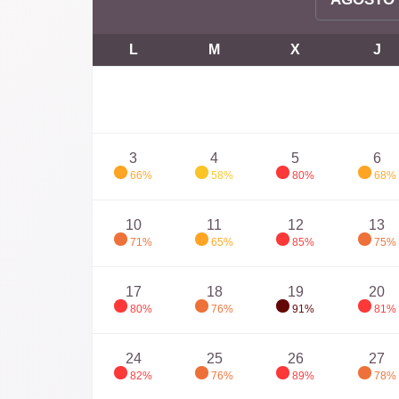
L
M
X
J
3
4
5
6
66%
58%
80%
68%
10
11
12
13
71%
65%
85%
75%
17
18
19
20
80%
76%
91%
81%
24
25
26
27
82%
76%
89%
78%