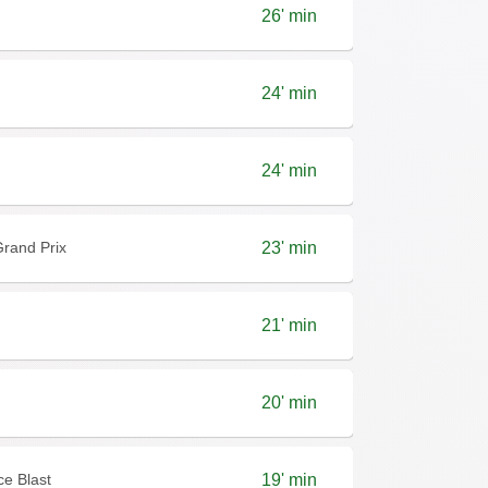
26' min
24' min
24' min
Grand Prix
23' min
21' min
20' min
ce Blast
19' min