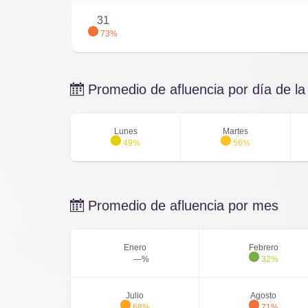
31
73%
Promedio de afluencia por día de l
Lunes
Martes
49%
56%
Promedio de afluencia por mes
Enero
Febrero
—%
32%
Julio
Agosto
68%
71%