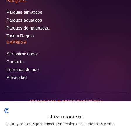
PARQUES
Parques temáticos
Parques acuáticos
Parques de naturaleza
Tarjeta Regalo
EMPRESA
Ser patrocinador
Contacta
Términos de uso
Privacidad
CREADO CON
DESDE BARCELONA
OCIOTUR DIGITAL SL. © Todos los derechos reservados · 2026
Utilizamos cookies
Propias y de terceros para personalizar acorde con tus preferencias y más
Mejor opción en SATOORDAY