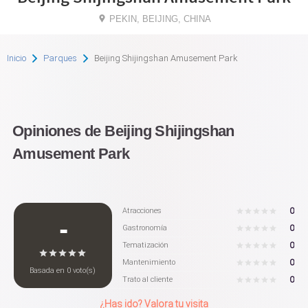
PEKIN, BEIJING, CHINA
Inicio
Parques
Beijing Shijingshan Amusement Park
Opiniones de Beijing Shijingshan
Amusement Park
0
Atracciones
-
0
Gastronomía
0
Tematización
0
Mantenimiento
Basada en
0
voto(s)
0
Trato al cliente
¿Has ido? Valora tu visita