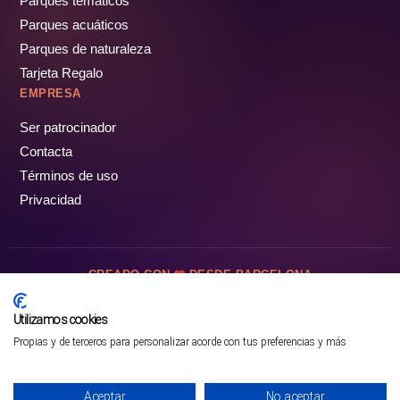
Parques temáticos
Parques acuáticos
Parques de naturaleza
Tarjeta Regalo
EMPRESA
Ser patrocinador
Contacta
Términos de uso
Privacidad
CREADO CON
DESDE BARCELONA
OCIOTUR DIGITAL SL. © Todos los derechos reservados · 2026
Utilizamos cookies
Propias y de terceros para personalizar acorde con tus preferencias y más
Mejor opción en SATOORDAY
Comprar entradas
Aceptar
No aceptar