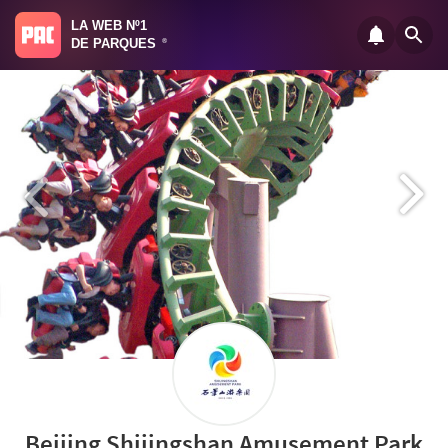
LA WEB Nº1
DE PARQUES
®
Beijing Shijingshan Amusement Park