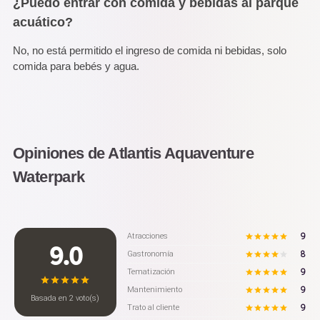
¿Puedo entrar con comida y bebidas al parque
acuático?
No, no está permitido el ingreso de comida ni bebidas, solo
comida para bebés y agua.
Opiniones de Atlantis Aquaventure
Waterpark
9
Atracciones
9.0
8
Gastronomía
9
Tematización
9
Mantenimiento
Basada en
2
voto(s)
9
Trato al cliente