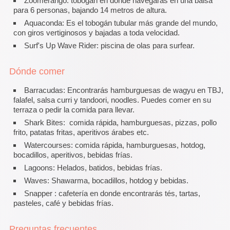
Zoomerango: tobogán en donde navegarás en una balsa
para 6 personas, bajando 14 metros de altura.
Aquaconda: Es el tobogán tubular más grande del mundo,
con giros vertiginosos y bajadas a toda velocidad.
Surf's Up Wave Rider: piscina de olas para surfear.
Dónde comer
Barracudas: Encontrarás hamburguesas de wagyu en TBJ,
falafel, salsa curri y tandoori, noodles. Puedes comer en su
terraza o pedir la comida para llevar.
Shark Bites: comida rápida, hamburguesas, pizzas, pollo
frito, patatas fritas, aperitivos árabes etc.
Watercourses: comida rápida, hamburguesas, hotdog,
bocadillos, aperitivos, bebidas frías.
Lagoons: Helados, batidos, bebidas frías.
Waves: Shawarma, bocadillos, hotdog y bebidas.
Snapper : cafetería en donde encontrarás tés, tartas,
pasteles, café y bebidas frías.
Preguntas frecuentes