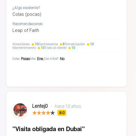
¿Algo excelente?
Colas (pocas)
Recomendaciones:
Leap of Faith
Atracciones
10
Gastronomía
8
Tematización
10
Mantenimiento
10
Trato al cliente
10
Pocas
Ene
No
Colas
Mes
¿Con niños?
Lentej0
•
hace 10 años
8.0
"Visita obligada en Dubai"