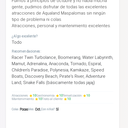
Fuimos a principios de octubre y no había mucha
gente, pudimos disfrutar de todas las excelentes
atracciones de Aqualand Maspalomas sin ningún
tipo de problema ni colas.
Atracciones, personal y mantenimiento excelentes.
¿Algo excelente?
Todo
Recomendaciones:
Racer Twin Turbolance, Boomerang, Water Labyrinth,
Mamut, Adrenalina, Anaconda, Tornado, Espiral,
Children's Paradise, Polynesia, Kamikaze, Speed
Boats, Discovery Beach, Pirate's River, Adventure
Land, Snake Falls (básicamente todas jajaj)
Atracciones
10
Gastronomía
10
Tematización
10
Mantenimiento
10
Trato al cliente
10
Pocas
Oct
Sí
Colas
Mes
¿Con niños?