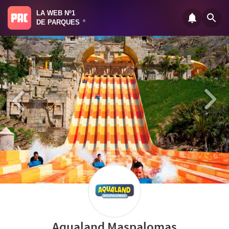
LA WEB Nº1
DE PARQUES
®
Aqualand Maspalomas