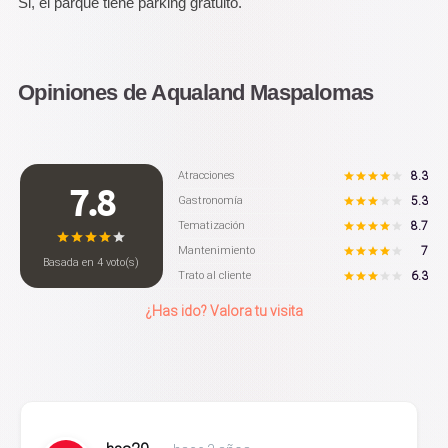
Si, el parque tiene parking gratuito.
Opiniones de Aqualand Maspalomas
8.3
Atracciones
7.8
5.3
Gastronomía
8.7
Tematización
7
Mantenimiento
Basada en
4
voto(s)
6.3
Trato al cliente
¿Has ido? Valora tu visita