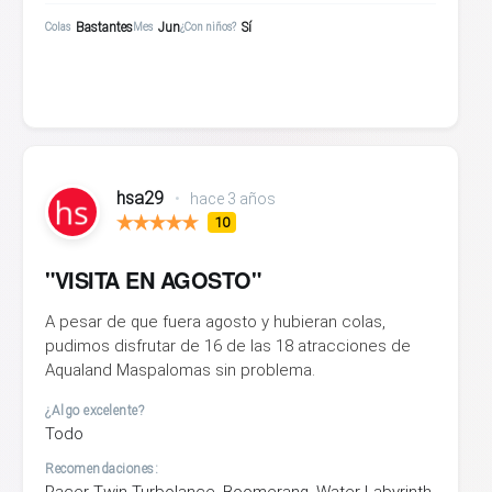
Bastantes
Jun
Sí
Colas
Mes
¿Con niños?
hsa29
•
hace 3 años
10
"VISITA EN AGOSTO"
A pesar de que fuera agosto y hubieran colas,
pudimos disfrutar de 16 de las 18 atracciones de
Aqualand Maspalomas sin problema.
¿Algo excelente?
Todo
Recomendaciones:
Racer Twin Turbolance, Boomerang, Water Labyrinth,