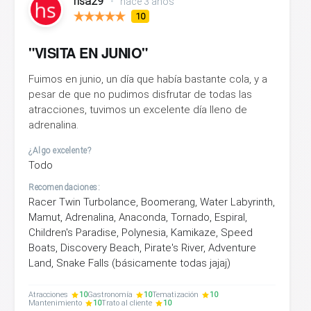
hsa29
•
hace 3 años
10
"VISITA EN JUNIO"
Fuimos en junio, un día que había bastante cola, y a
pesar de que no pudimos disfrutar de todas las
atracciones, tuvimos un excelente día lleno de
adrenalina.
¿Algo excelente?
Todo
Recomendaciones:
Racer Twin Turbolance, Boomerang, Water Labyrinth,
Mamut, Adrenalina, Anaconda, Tornado, Espiral,
Children's Paradise, Polynesia, Kamikaze, Speed
Boats, Discovery Beach, Pirate's River, Adventure
Land, Snake Falls (básicamente todas jajaj)
Atracciones
10
Gastronomía
10
Tematización
10
Mantenimiento
10
Trato al cliente
10