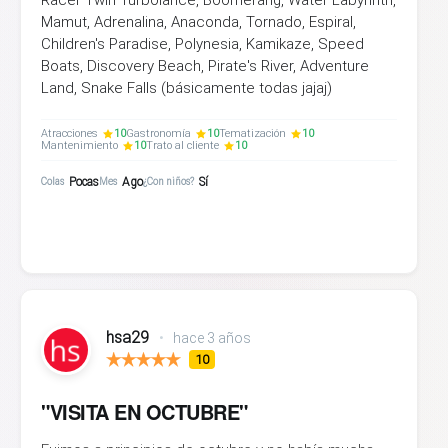
Mamut, Adrenalina, Anaconda, Tornado, Espiral,
Children's Paradise, Polynesia, Kamikaze, Speed
Boats, Discovery Beach, Pirate's River, Adventure
Land, Snake Falls (básicamente todas jajaj)
Atracciones
10
Gastronomía
10
Tematización
10
Mantenimiento
10
Trato al cliente
10
Pocas
Ago
Sí
Colas
Mes
¿Con niños?
hsa29
•
hace 3 años
10
"VISITA EN OCTUBRE"