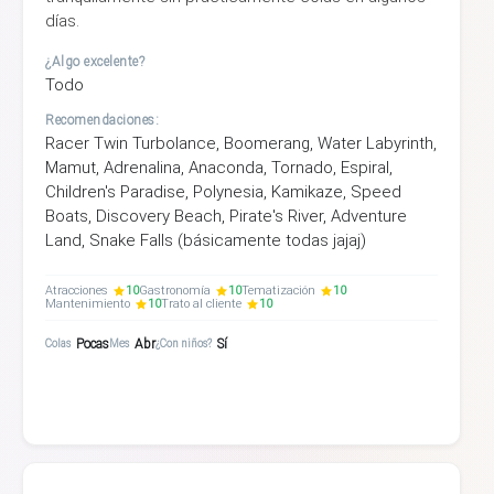
días.
¿Algo excelente?
Todo
Recomendaciones:
Racer Twin Turbolance, Boomerang, Water Labyrinth,
Mamut, Adrenalina, Anaconda, Tornado, Espiral,
Children's Paradise, Polynesia, Kamikaze, Speed
Boats, Discovery Beach, Pirate's River, Adventure
Land, Snake Falls (básicamente todas jajaj)
Atracciones
10
Gastronomía
10
Tematización
10
Mantenimiento
10
Trato al cliente
10
Pocas
Abr
Sí
Colas
Mes
¿Con niños?