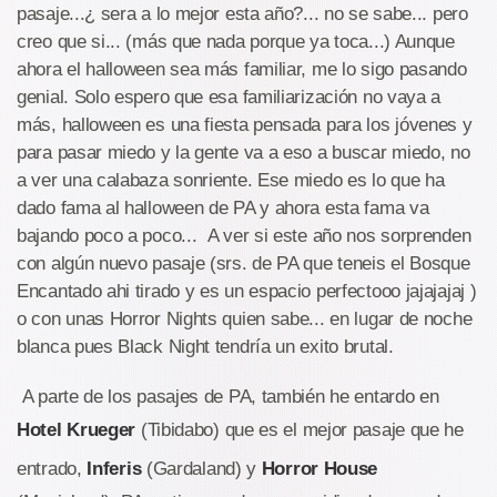
pasaje...¿ sera a lo mejor esta año?... no se sabe... pero
creo que si... (más que nada porque ya toca...) Aunque
ahora el halloween sea más familiar, me lo sigo pasando
genial. Solo espero que esa familiarización no vaya a
más, halloween es una fiesta pensada para los jóvenes y
para pasar miedo y la gente va a eso a buscar miedo, no
a ver una calabaza sonriente. Ese miedo es lo que ha
dado fama al halloween de PA y ahora esta fama va
bajando poco a poco... A ver si este año nos sorprenden
con algún nuevo pasaje (srs. de PA que teneis el Bosque
Encantado ahi tirado y es un espacio perfectooo jajajajaj )
o con unas Horror Nights quien sabe... en lugar de noche
blanca pues Black Night tendría un exito brutal.
A parte de los pasajes de PA, también he entardo en
Hotel Krueger
(Tibidabo) que es el mejor pasaje que he
entrado,
Inferis
(Gardaland) y
Horror House