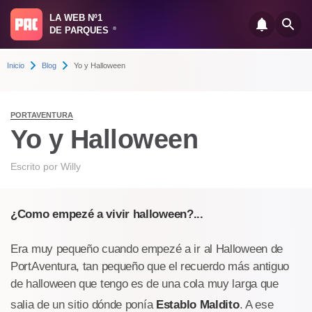
LA WEB Nº1
DE PARQUES
®
Inicio
Blog
Yo y Halloween
PORTAVENTURA
Yo y Halloween
Escrito por
Willy
¿Como empezé a vivir halloween?...
Era muy pequeño cuando empezé a ir al Halloween de
PortAventura, tan pequeño que el recuerdo más antiguo
de halloween que tengo es de una cola muy larga que
salia de un sitio dónde ponía
Establo Maldito
. A ese