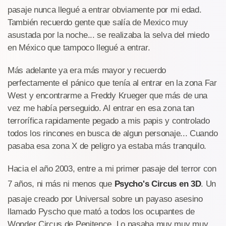
pasaje nunca llegué a entrar obviamente por mi edad.
También recuerdo gente que salía de Mexico muy
asustada por la noche... se realizaba la selva del miedo
en México que tampoco llegué a entrar.
Más adelante ya era más mayor y recuerdo
perfectamente el pánico que tenía al entrar en la zona Far
West y encontrarme a Freddy Krueger que más de una
vez me había perseguido. Al entrar en esa zona tan
terrorífica rapidamente pegado a mis papis y controlado
todos los rincones en busca de algun personaje... Cuando
pasaba esa zona X de peligro ya estaba más tranquilo.
Hacia el año 2003, entre a mi primer pasaje del terror con
7 años, ni más ni menos que
Psycho's Circus en 3D
. Un
pasaje creado por Universal sobre un payaso asesino
llamado Pyscho que mató a todos los ocupantes de
Wonder Circus de Penitence. Lo pasaba muy muy muy