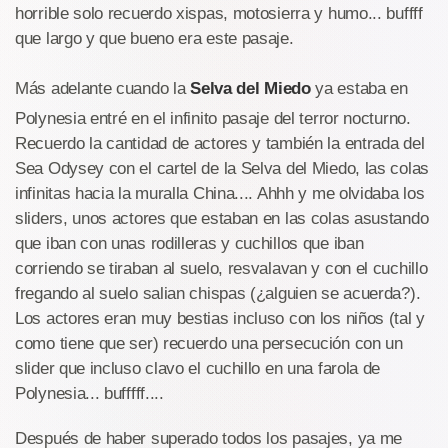
horrible solo recuerdo xispas, motosierra y humo... buffff
que largo y que bueno era este pasaje.
Más adelante cuando la
Selva del Miedo
ya estaba en
Polynesia entré en el infinito pasaje del terror nocturno.
Recuerdo la cantidad de actores y también la entrada del
Sea Odysey con el cartel de la Selva del Miedo, las colas
infinitas hacia la muralla China.... Ahhh y me olvidaba los
sliders, unos actores que estaban en las colas asustando
que iban con unas rodilleras y cuchillos que iban
corriendo se tiraban al suelo, resvalavan y con el cuchillo
fregando al suelo salian chispas (¿alguien se acuerda?).
Los actores eran muy bestias incluso con los niños (tal y
como tiene que ser) recuerdo una persecución con un
slider que incluso clavo el cuchillo en una farola de
Polynesia... bufffff....
Después de haber superado todos los pasajes, ya me