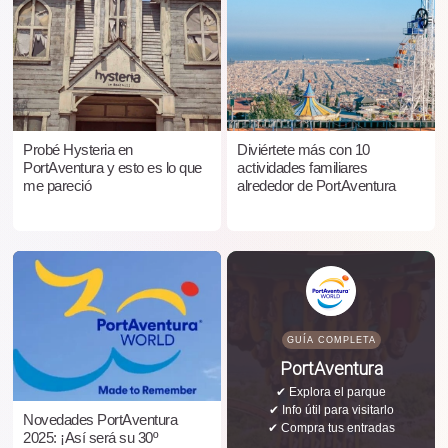
Probé Hysteria en
Diviértete más con 10
PortAventura y esto es lo que
actividades familiares
me pareció
alrededor de PortAventura
GUÍA COMPLETA
PortAventura
✔ Explora el parque
✔ Info útil para visitarlo
Novedades PortAventura
✔ Compra tus entradas
2025: ¡Así será su 30º