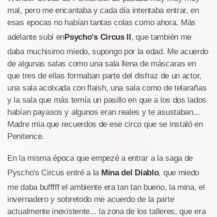
mal, pero me encantaba y cada día intentaba entrar, en
esas epocas no habían tantas colas como ahora. Más
adelante subí en
Psycho's Circus II
, que también me
daba muchisimo miedo, supongo por la edad. Me acuerdo
de algunas salas como una sala llena de máscaras en
que tres de ellas formaban parte del disfraz de un actor,
una sala acolxada con flaish, una sala como de telarañas
y la sala que más temía un pasillo en que a los dos lados
habían payasos y algunos eran reales y te asustaban...
Madre mia que recuerdos de ese circo que se instaló en
Penitence.
En la misma época que empezé a entrar a la saga de
Pyscho's Circus entré a la
Mina del Diablo
, que miedo
me daba bufffff el ambiente era tan tan bueno, la mina, el
invernadero y sobretodo me acuerdo de la parte
actualmente inexistente... la zona de los talleres, que era