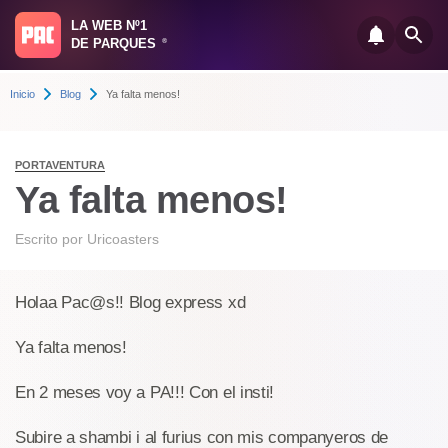
LA WEB Nº1
DE PARQUES
®
Inicio
Blog
Ya falta menos!
PORTAVENTURA
Ya falta menos!
Escrito por
Uricoasters
Holaa Pac@s!! Blog express xd
Ya falta menos!
En 2 meses voy a PA!!! Con el insti!
Subire a shambi i al furius con mis companyeros de