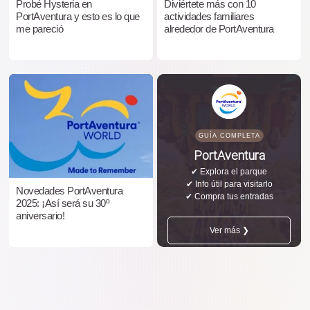
Probé Hysteria en
Diviértete más con 10
PortAventura y esto es lo que
actividades familiares
me pareció
alrededor de PortAventura
GUÍA COMPLETA
PortAventura
✔ Explora el parque
✔ Info útil para visitarlo
Novedades PortAventura
✔ Compra tus entradas
2025: ¡Así será su 30º
aniversario!
Ver más ❯