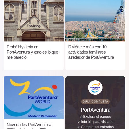
Probé Hysteria en
Diviértete más con 10
PortAventura y esto es lo que
actividades familiares
me pareció
alrededor de PortAventura
GUÍA COMPLETA
PortAventura
✔ Explora el parque
✔ Info útil para visitarlo
Novedades PortAventura
✔ Compra tus entradas