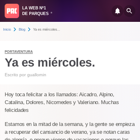
LA WEB Nº1
DE PARQUES
®
Inicio
Blog
Ya es miércoles...
PORTAVENTURA
Ya es miércoles.
Escrito por
guallomin
Hoy toca felicitar a los llamados: Aicadro, Alpino,
Catalina, Dolores, Nicomedes y Valeriano. Muchas
felicidades
Estamos en la mitad de la semana, y la gente se empieza
a recuperar del cansancio de verano, ya se notan caras
de alegría, o porque vienen de vacaciones o porque las