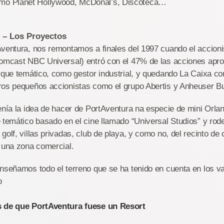
mo Planet Hollywood, McDonal’s, Discoteca…
 – Los Proyectos
ventura, nos remontamos a finales del 1997 cuando el accioni
Comcast NBC Universal) entró con el 47% de las acciones ap
rque temático, como gestor industrial, y quedando La Caixa c
ros pequeños accionistas como el grupo Abertis y Anheuser B
enía la idea de hacer de PortAventura na especie de mini Orla
 temático basado en el cine llamado “Universal Studios” y rode
golf, villas privadas, club de playa, y como no, del recinto de 
 una zona comercial.
nseñamos todo el terreno que se ha tenido en cuenta en los v
o
s de que PortAventura fuese un Resort