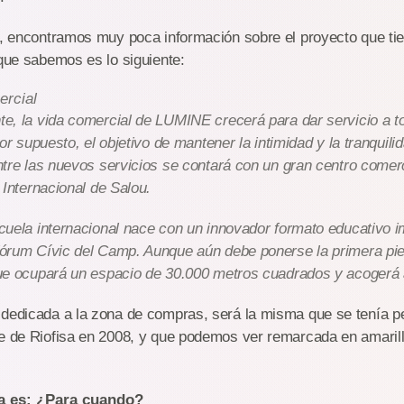
al, encontramos muy poca información sobre el proyecto que t
 que sabemos es lo siguiente:
ercial
e, la vida comercial de LUMINE crecerá para dar servicio a t
por supuesto, el objetivo de mantener la intimidad y la tranquili
tre las nuevos servicios se contará con un gran centro comer
 Internacional de Salou.
uela internacional nace con un innovador formato educativo i
órum Cívic del Camp. Aunque aún debe ponerse la primera pie
ue ocupará un espacio de 30.000 metros cuadrados y acogerá 
 dedicada a la zona de compras, será la misma que se tenía p
e de Riofisa en 2008, y que podemos ver remarcada en amarillo
ta es: ¿Para cuando?