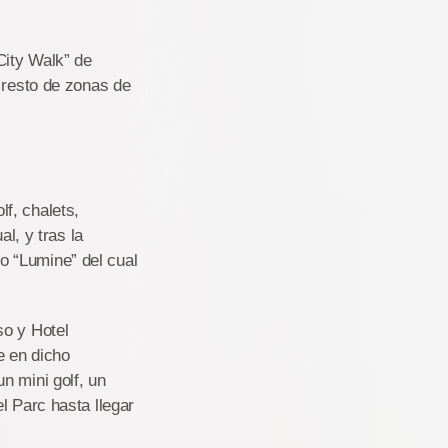
City Walk” de
 resto de zonas de
f, chalets,
l, y tras la
o “Lumine” del cual
so y Hotel
e en dicho
n mini golf, un
l Parc hasta llegar