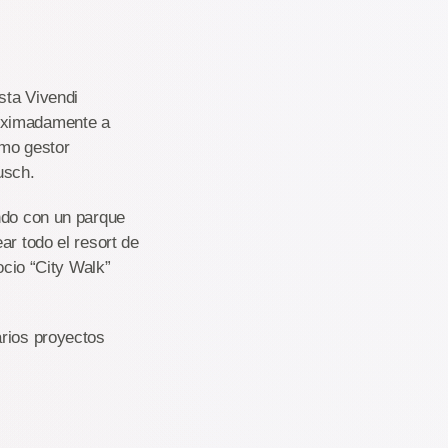
sta Vivendi
roximadamente a
omo gestor
usch.
ndo con un parque
ar todo el resort de
ocio “City Walk”
arios proyectos