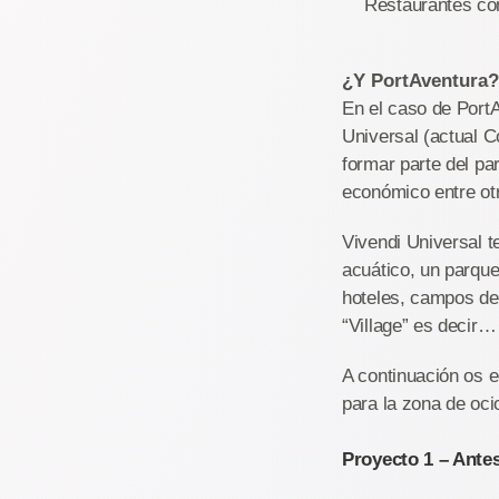
Restaurantes co
¿Y PortAventura?
En el caso de PortA
Universal (actual 
formar parte del pa
económico entre ot
Vivendi Universal t
acuático, un parque
hoteles, campos de 
“Village” es decir…
A continuación os e
para la zona de oci
Proyecto 1 – Ante