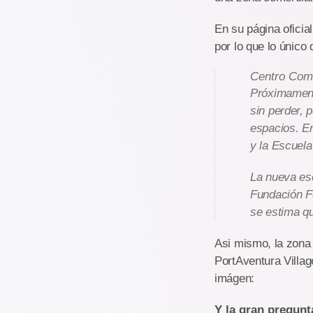
En su página ofici
por lo que lo único
Centro Com
Próximament
sin perder, 
espacios. En
y la Escuela
La nueva esc
Fundación F
se estima q
Asi mismo, la zona
PortAventura Villag
imágen:
Y la gran pregun