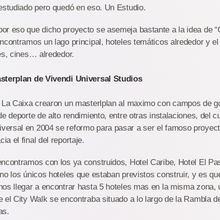
estudiado pero quedó en eso. Un Estudio.
or eso que dicho proyecto se asemeja bastante a la idea de “
ncontramos un lago principal, hoteles temáticos alrededor y el
es, cines… alrededor.
sterplan de Vivendi Universal Studios
y La Caixa crearon un masterlplan al maximo con campos de gol
e deporte de alto rendimiento, entre otras instalaciones, del cua
ersal en 2004 se reformo para pasar a ser el famoso proyect
a el final del reportaje.
ncontramos con los ya construidos, Hotel Caribe, Hotel El Pa
no los únicos hoteles que estaban previstos construir, y es qu
os llegar a encontrar hasta 5 hoteles mas en la misma zona, u
 el City Walk se encontraba situado a lo largo de la Rambla de
as.