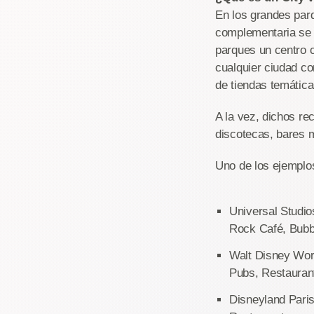
En los grandes parq
complementaria se s
parques un centro c
cualquier ciudad co
de tiendas temátic
A la vez, dichos re
discotecas, bares
Uno de los ejemplo
Universal Studio
Rock Café, Bub
Walt Disney Worl
Pubs, Restaura
Disneyland Paris