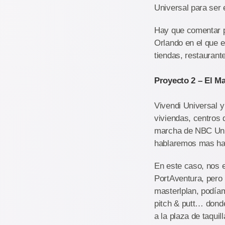
Universal para ser 
Hay que comentar p
Orlando en el que e
tiendas, restaurant
Proyecto 2 – El Ma
Vivendi Universal 
viviendas, centros d
marcha de NBC Univ
hablaremos mas haci
En este caso, nos e
PortAventura, pero 
masterlplan, podíam
pitch & putt… donde
a la plaza de taquill