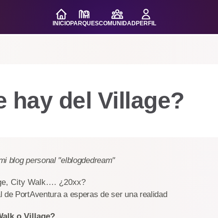
INICIO
PARQUES
COMUNIDAD
PERFIL
 hay del Village?
mi blog personal "elblogdedream"
age, City Walk…. ¿20xx?
l de PortAventura a esperas de ser una realidad
alk o Village?