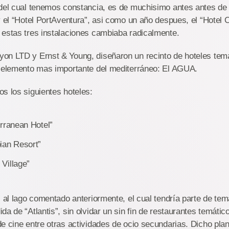
 del cual tenemos constancia, es de muchisimo antes antes de
 el “Hotel PortAventura”, asi como un año despues, el “Hotel 
 estas tres instalaciones cambiaba radicalmente.
on LTD y Ernst & Young, diseñaron un recinto de hoteles tem
l elemento mas importante del mediterráneo: El AGUA.
s los siguientes hoteles:
rranean Hotel”
ian Resort”
Village”
s al lago comentado anteriormente, el cual tendría parte de tem
a de “Atlantis”, sin olvidar un sin fin de restaurantes temátic
e cine entre otras actividades de ocio secundarias. Dicho plan