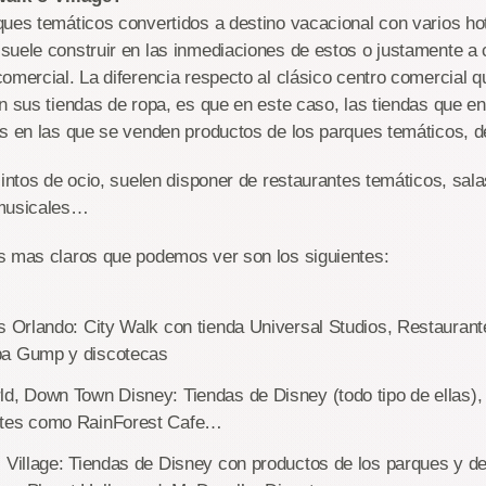
ues temáticos convertidos a destino vacacional con varios ho
uele construir en las inmediaciones de estos o justamente a 
omercial. La diferencia respecto al clásico centro comercial 
n sus tiendas de ropa, es que en este caso, las tiendas que e
as en las que se venden productos de los parques temáticos, d
cintos de ocio, suelen disponer de restaurantes temáticos, sala
 musicales…
s mas claros que podemos ver son los siguientes:
s Orlando: City Walk con tienda Universal Studios, Restaura
ba Gump y discotecas
d, Down Town Disney: Tiendas de Disney (todo tipo de ellas),
ntes como RainForest Cafe…
 Village: Tiendas de Disney con productos de los parques y de 