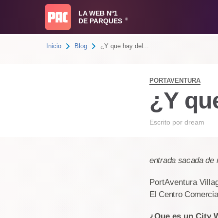
LA WEB Nº1
DE PARQUES
®
Inicio
Blog
¿Y que hay del...
PORTAVENTURA
¿Y que
Escrito por
dream
entrada sacada de 
PortAventura Vill
El Centro Comercia
¿Que es un City W