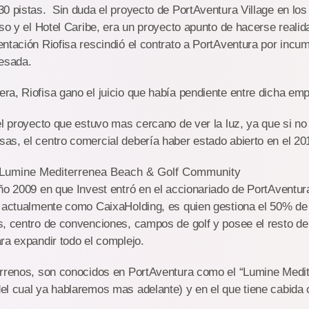
0 pistas. Sin duda el proyecto de PortAventura Village en los
aso y el Hotel Caribe, era un proyecto apunto de hacerse rea
ntación Riofisa rescindió el contrato a PortAventura por incum
resada.
a, Riofisa gano el juicio que había pendiente entre dicha emp
el proyecto que estuvo mas cercano de ver la luz, ya que si no
s, el centro comercial debería haber estado abierto en el 20
– Lumine Mediterrenea Beach & Golf Community
ño 2009 en que Invest entró en el accionariado de PortAventura
, actualmente como CaixaHolding, es quien gestiona el 50% de 
, centro de convenciones, campos de golf y posee el resto de 
ra expandir todo el complejo.
errenos, son conocidos en PortAventura como el “Lumine Medi
l cual ya hablaremos mas adelante) y en el que tiene cabida 
.