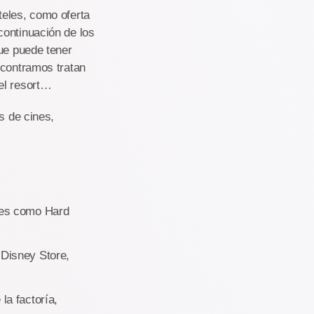
teles, como oferta
continuación de los
que puede tener
ncontramos tratan
el resort…
s de cines,
ntes como Hard
 Disney Store,
la factoría,