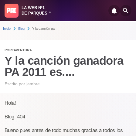
LA WEB Nº1
DE PARQUES
®
Inicio
Blog
Y la canción ga...
PORTAVENTURA
Y la canción ganadora
PA 2011 es....
Escrito por
jambre
Hola!
Blog: 404
Bueno pues antes de todo muchas gracias a todos los