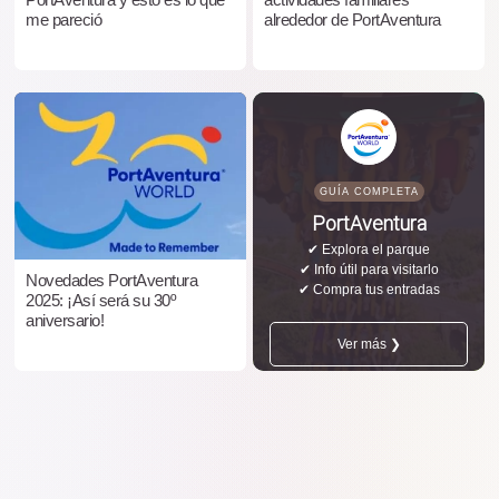
me pareció
alrededor de PortAventura
GUÍA COMPLETA
PortAventura
✔ Explora el parque
✔ Info útil para visitarlo
Novedades PortAventura
✔ Compra tus entradas
2025: ¡Así será su 30º
aniversario!
Ver más ❯