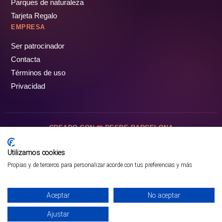
Parques de naturaleza
Tarjeta Regalo
EMPRESA
Ser patrocinador
Contacta
Términos de uso
Privacidad
CREADO CON
DESDE BARCELONA
OCIOTUR DIGITAL SL. © Todos los derechos reservados · 2026
Utilizamos cookies
Propias y de terceros para personalizar acorde con tus preferencias y más
Aceptar
No aceptar
Ajustar
¡PÁSALO!
GUÍA COMPLETA ❯