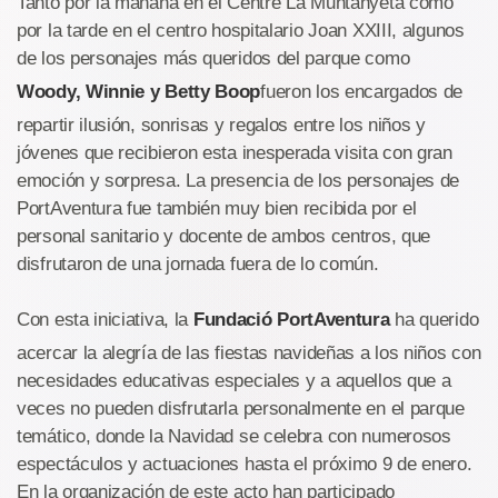
Tanto por la mañana en el Centre La Muntanyeta como
por la tarde en el centro hospitalario Joan XXIII, algunos
de los personajes más queridos del parque como
Woody, Winnie y Betty Boop
fueron los encargados de
repartir ilusión, sonrisas y regalos entre los niños y
jóvenes que recibieron esta inesperada visita con gran
emoción y sorpresa. La presencia de los personajes de
PortAventura fue también muy bien recibida por el
personal sanitario y docente de ambos centros, que
disfrutaron de una jornada fuera de lo común.
Con esta iniciativa, la
Fundació PortAventura
ha querido
acercar la alegría de las fiestas navideñas a los niños con
necesidades educativas especiales y a aquellos que a
veces no pueden disfrutarla personalmente en el parque
temático, donde la Navidad se celebra con numerosos
espectáculos y actuaciones hasta el próximo 9 de enero.
En la organización de este acto han participado