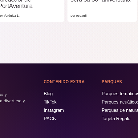
PortAventura
or Verónica L.
por ocean8
CONTENIDO EXTRA
PARQUES
Blog
Parques temático
es y
 divertirse y
TikTok
Parques acuático
Instagram
Parques de natur
PACtv
Tarjeta Regalo