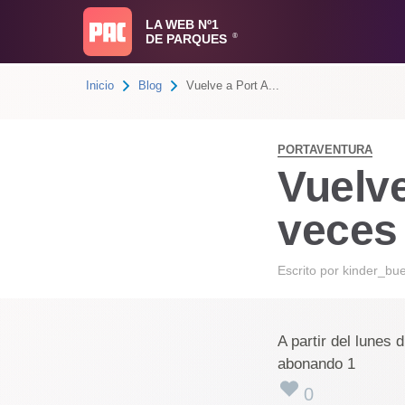
LA WEB Nº1
DE PARQUES
®
Inicio
Blog
Vuelve a Port A...
PORTAVENTURA
Vuelve
veces
Escrito por
kinder_bu
A partir del lunes 
abonando 1
0