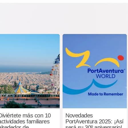
Diviértete más con 10
Novedades
actividades familiares
PortAventura 2025: ¡Así
alrededor de
será su 30º aniversario!