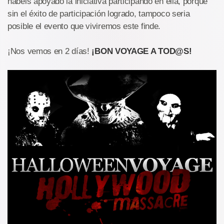
habéis apoyado la iniciativa participando en ella, porque
sin el éxito de participación logrado, tampoco seria
posible el evento que viviremos este finde.
¡Nos vemos en 2 días!
¡BON VOYAGE A TOD@S!