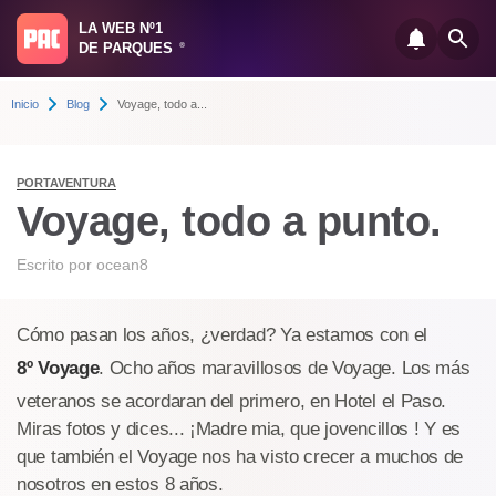
LA WEB Nº1
DE PARQUES
®
Inicio
Blog
Voyage, todo a...
PORTAVENTURA
Voyage, todo a punto.
Escrito por
ocean8
Cómo pasan los años, ¿verdad? Ya estamos con el
8º Voyage
. Ocho años maravillosos de Voyage. Los más
veteranos se acordaran del primero, en Hotel el Paso.
Miras fotos y dices... ¡Madre mia, que jovencillos ! Y es
que también el Voyage nos ha visto crecer a muchos de
nosotros en estos 8 años.