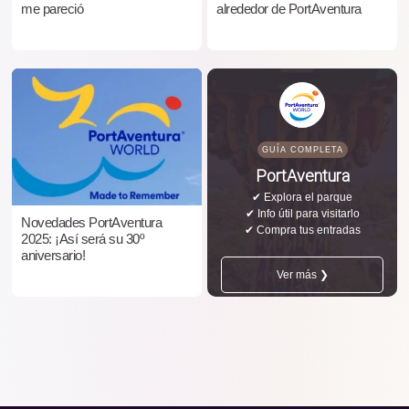
me pareció
alrededor de PortAventura
GUÍA COMPLETA
PortAventura
✔ Explora el parque
✔ Info útil para visitarlo
Novedades PortAventura
✔ Compra tus entradas
2025: ¡Así será su 30º
aniversario!
Ver más ❯