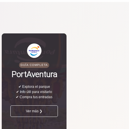
GUÍA COMPLETA
PortAventura
✔ Explora el parque
✔ Info útil para visitarlo
✔ Compra tus entradas
Ver más ❯