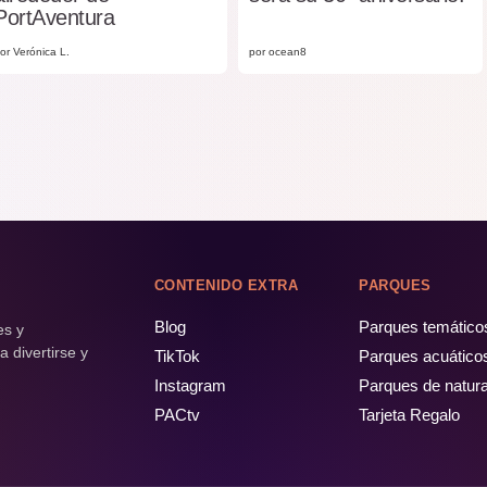
PortAventura
or Verónica L.
por ocean8
CONTENIDO EXTRA
PARQUES
Blog
Parques temático
es y
 divertirse y
TikTok
Parques acuático
Instagram
Parques de natur
PACtv
Tarjeta Regalo