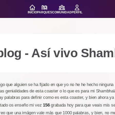
INICIO
PARQUES
COMUNIDAD
PERFIL
blog - Así vivo Sha
o que alguien se ha fijado en que yo no he he hecho ninguna 
as genialidades de esta coaster o lo que es para mi Shambhala
 palabras para definir como es esta coaster, y bien ahora ya
tado os enseño mi vez
156
grabada hoy para que veais mis s
Creo que una imágen vale más que 1000 palabras, y bien, no m