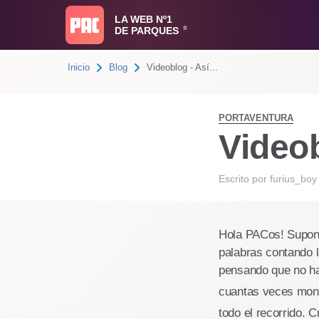
LA WEB Nº1
DE PARQUES
®
Inicio
Blog
Videoblog - Así...
PORTAVENTURA
Video
Escrito por
furius_boy
Hola PACos! Supong
palabras contando l
pensando que no hay
cuantas veces mon
todo el recorrido. 