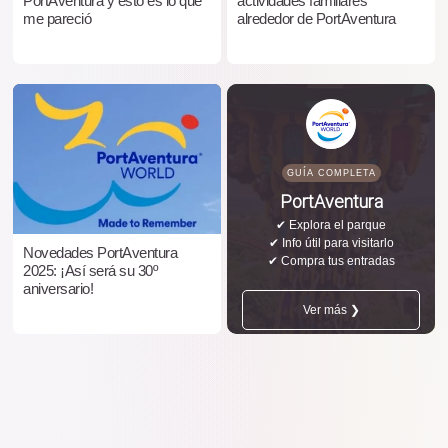
PortAventura y esto es lo que
actividades familiares
me pareció
alrededor de PortAventura
GUÍA COMPLETA
PortAventura
✔ Explora el parque
✔ Info útil para visitarlo
Novedades PortAventura
✔ Compra tus entradas
2025: ¡Así será su 30º
aniversario!
Ver más ❯