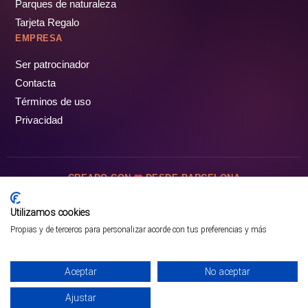
Parques de naturaleza
Tarjeta Regalo
EMPRESA
Ser patrocinador
Contacta
Términos de uso
Privacidad
CREADO CON
DESDE BARCELONA
OCIOTUR DIGITAL SL. © Todos los derechos reservados · 2026
Utilizamos cookies
Propias y de terceros para personalizar acorde con tus preferencias y más
Aceptar
No aceptar
Ajustar
¡PÁSALO!
GUÍA COMPLETA ❯