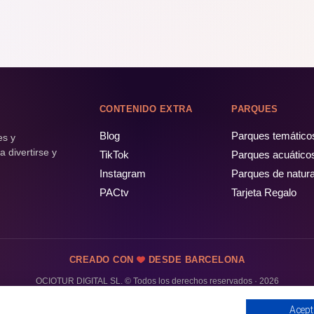
CONTENIDO EXTRA
PARQUES
Blog
Parques temático
es y
 divertirse y
TikTok
Parques acuático
Instagram
Parques de natur
PACtv
Tarjeta Regalo
CREADO CON
DESDE BARCELONA
OCIOTUR DIGITAL SL. © Todos los derechos reservados · 2026
Acept