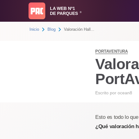
LA WEB Nº1
DE PARQUES
®
Inicio
Blog
Valoración Hall...
PORTAVENTURA
Valor
PortA
Escrito por
ocean8
Esto es todo lo que
¿Qué valoración h