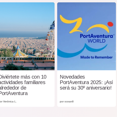
Diviértete más con 10
Novedades
actividades familiares
PortAventura 2025: ¡Así
alrededor de
será su 30º aniversario!
PortAventura
or Verónica L.
por ocean8