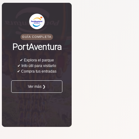
GUÍA COMPLETA
PortAventura
✔ Explora el parque
✔ Info útil para visitarlo
✔ Compra tus entradas
Ver más ❯