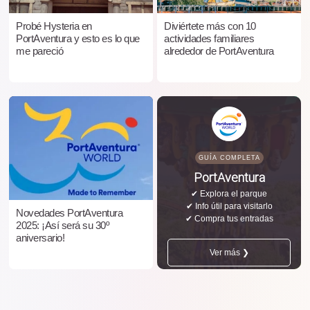
Probé Hysteria en
Diviértete más con 10
PortAventura y esto es lo que
actividades familiares
me pareció
alrededor de PortAventura
GUÍA COMPLETA
PortAventura
✔ Explora el parque
✔ Info útil para visitarlo
Novedades PortAventura
✔ Compra tus entradas
2025: ¡Así será su 30º
aniversario!
Ver más ❯