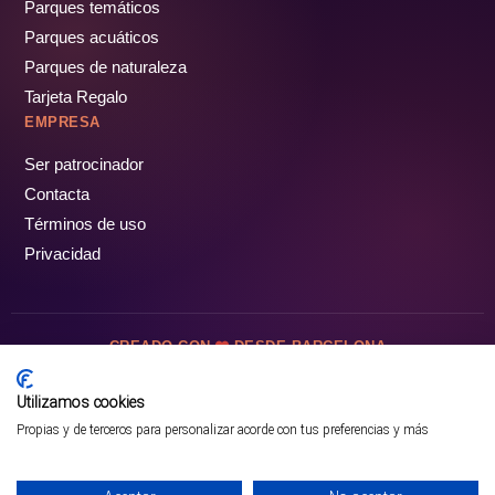
Parques temáticos
Parques acuáticos
Parques de naturaleza
Tarjeta Regalo
EMPRESA
Ser patrocinador
Contacta
Términos de uso
Privacidad
CREADO CON
DESDE BARCELONA
OCIOTUR DIGITAL SL. © Todos los derechos reservados · 2026
Utilizamos cookies
Propias y de terceros para personalizar acorde con tus preferencias y más