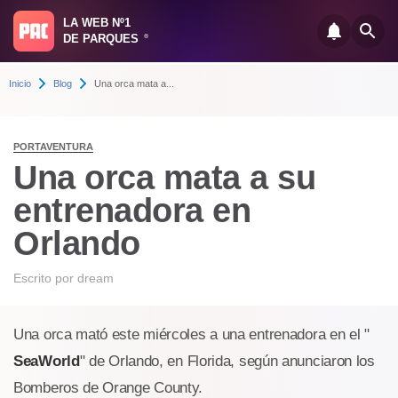
LA WEB Nº1
DE PARQUES
®
Inicio
Blog
Una orca mata a...
PORTAVENTURA
Una orca mata a su
entrenadora en
Orlando
Escrito por
dream
Una orca mató este miércoles a una entrenadora en el "
SeaWorld
" de Orlando, en Florida, según anunciaron los
Bomberos de Orange County.