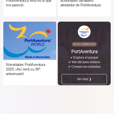
PortAventura y esto es lo que
actividades familiares
me pareció
alrededor de PortAventura
GUÍA COMPLETA
PortAventura
✔ Explora el parque
✔ Info útil para visitarlo
Novedades PortAventura
✔ Compra tus entradas
2025: ¡Así será su 30º
aniversario!
Ver más ❯