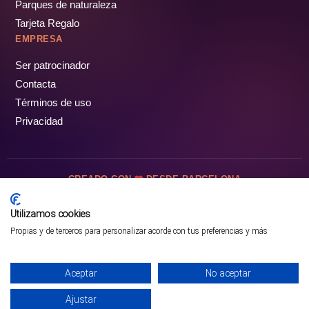
Parques de naturaleza
Tarjeta Regalo
EMPRESA
Ser patrocinador
Contacta
Términos de uso
Privacidad
CREADO CON
DESDE BARCELONA
OCIOTUR DIGITAL SL. © Todos los derechos reservados · 2026
Utilizamos cookies
Propias y de terceros para personalizar acorde con tus preferencias y más
Aceptar
No aceptar
Ajustar
¡PÁSALO!
GUÍA COMPLETA ❯