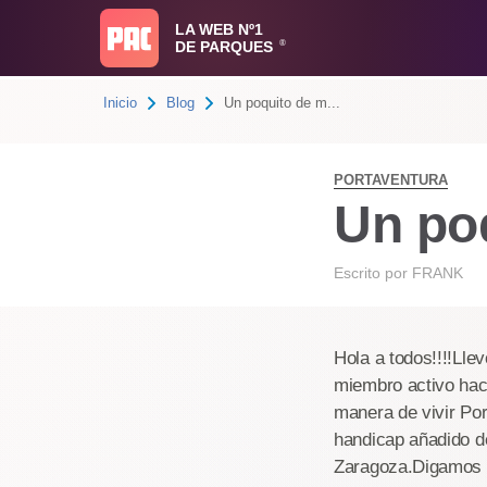
LA WEB Nº1
DE PARQUES
®
Inicio
Blog
Un poquito de m...
PORTAVENTURA
Un po
Escrito por
FRANK
Hola a todos!!!!Lle
miembro activo hace
manera de vivir Po
handicap añadido de
Zaragoza.Digamos q