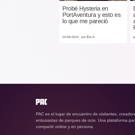
Probé Hysteria en
PortAventura y esto es
lo que me pareció
10-09-2024
por Éric A.
p
PAC es el lugar de encuentro de visitantes, creador
entusiastas de parques de ocio. Una plataforma para
compartir online y en persona.