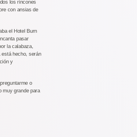
odos los rincones
pre con ansias de
zaba el Hotel Burn
encanta pasar
r la calabaza,
a está hecho, serán
ción y
 preguntarme o
o muy grande para