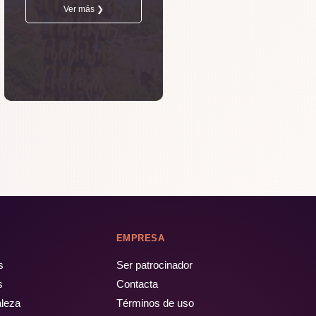
Ver más ❯
EMPRESA
s
Ser patrocinador
s
Contacta
aleza
Términos de uso