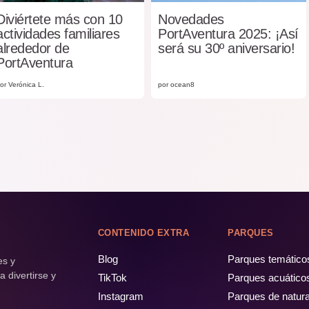
Diviértete más con 10
Novedades
actividades familiares
PortAventura 2025: ¡Así
alrededor de
será su 30º aniversario!
PortAventura
or Verónica L.
por ocean8
CONTENIDO EXTRA
PARQUES
Blog
Parques temático
es y
 divertirse y
TikTok
Parques acuático
Instagram
Parques de natur