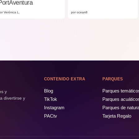
PortAventura
or Verónica L.
por ocean8
CONTENIDO EXTRA
PARQUES
Blog
Parques temático
es y
 divertirse y
TikTok
Parques acuático
Instagram
Parques de natur
PACtv
Tarjeta Regalo