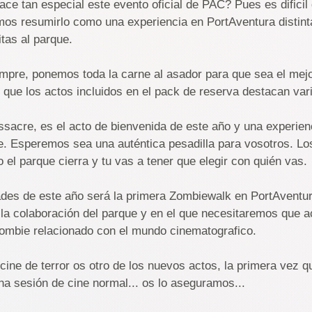
ce tan especial este evento oficial de PAC? Pues es dificil 
mos resumirlo como una experiencia en PortAventura distinta 
itas al parque.
mpre, ponemos toda la carne al asador para que sea el mej
l que los actos incluidos en el pack de reserva destacan va
acre, es el acto de bienvenida de este año y una experien
. Esperemos sea una auténtica pesadilla para vosotros. Lo
 el parque cierra y tu vas a tener que elegir con quién vas.
des de este año será la primera Zombiewalk en PortAventur
la colaboración del parque y en el que necesitaremos que 
ombie relacionado con el mundo cinematografico.
 cine de terror os otro de los nuevos actos, la primera vez 
a sesión de cine normal... os lo aseguramos...