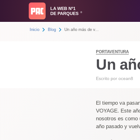
LA WEB Nº1
DE PARQUES
®
Inicio
Blog
Un año más de v...
PORTAVENTURA
Un añ
Escrito por
ocean8
El tiempo va pasa
VOYAGE. Este año 
nosotros es como u
año pasado y vuelv