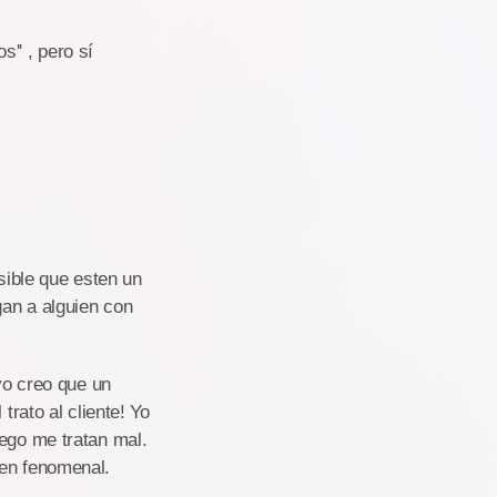
'' , pero sí
ible que esten un
gan a alguien con
 yo creo que un
trato al cliente! Yo
uego me tratan mal.
ten fenomenal.