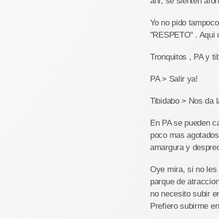
ahí, se sienten afo
Yo no pido tampoco 
''RESPETO'' . Aqui
Tronquitos , PA y ti
PA > Salir ya!
Tibidabo > Nos da l
En PA se pueden ca
poco mas agotados o
amargura y desprec
Oye mira, si no les
parque de atraccione
no necesito subir e
Prefiero subirme en