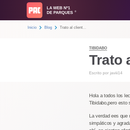
LA WEB Nº1
DE PARQUES
®
Inicio
Blog
Trato al client...
TIBIDABO
Trato 
Escrito por
javiii14
Hola a todos los le
Tibidabo,pero esto 
La verdad ees que 
simpáticos y agrada