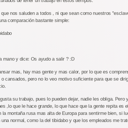
rtunados de tener un trabajo en estos tiempos.
que nos saluden a todos , ni que sean como nuestros ''esclavos
 una comparación bastante simple:
bidabo
a mano y dice: Os ayudo a salir ? :D
nsar mas, hay mas gente y mas calor, por lo que es comprens
 cansados, pero no lo veo motivo suficiente para que se diri
io.
 gusta su trabajo, pues lo pueden dejar, nadie les obliga. Pero
s ,lo que le hace grande, lo que hace que la gente repita es el 
n la montaña rusa mas alta de Europa para sentirme bien, si l
 una normal, como la del tibidabo y que los empleados me tra