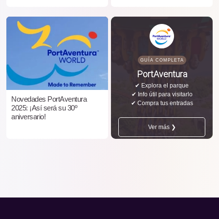
GUÍA COMPLETA
PortAventura
✔ Explora el parque
✔ Info útil para visitarlo
Novedades PortAventura
✔ Compra tus entradas
2025: ¡Así será su 30º
aniversario!
Ver más ❯