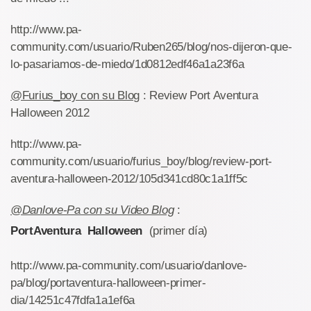
http://www.pa-
community.com/usuario/Ruben265/blog/nos-dijeron-que-
lo-pasariamos-de-miedo/1d0812edf46a1a23f6a
@Furius_boy con su Blog
: Review Port Aventura
Halloween 2012
http://www.pa-
community.com/usuario/furius_boy/blog/review-port-
aventura-halloween-2012/105d341cd80c1a1ff5c
@Danlove-Pa con su Video Blog
:
PortAventura Halloween
(primer día)
http://www.pa-community.com/usuario/danlove-
pa/blog/portaventura-halloween-primer-
dia/14251c47fdfa1a1ef6a