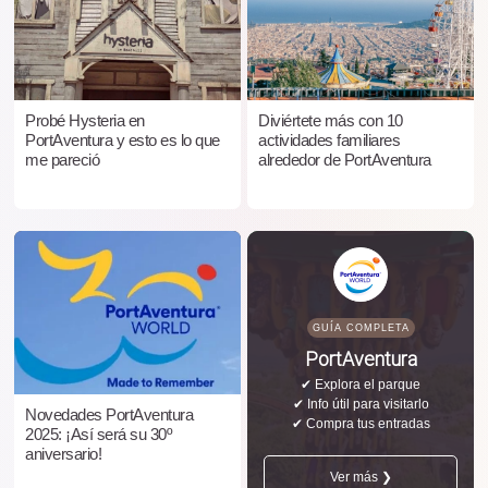
Probé Hysteria en
Diviértete más con 10
PortAventura y esto es lo que
actividades familiares
me pareció
alrededor de PortAventura
GUÍA COMPLETA
PortAventura
✔ Explora el parque
✔ Info útil para visitarlo
Novedades PortAventura
✔ Compra tus entradas
2025: ¡Así será su 30º
aniversario!
Ver más ❯