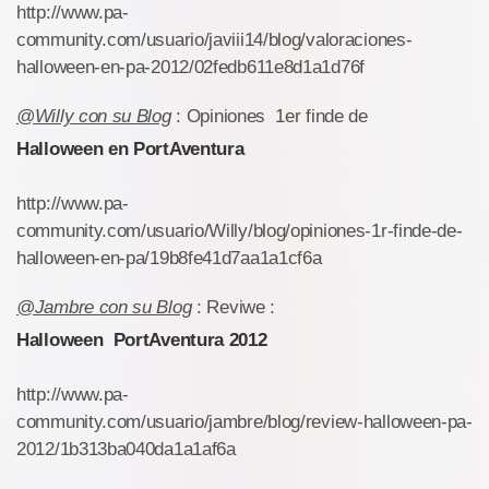
http://www.pa-
community.com/usuario/javiii14/blog/valoraciones-
halloween-en-pa-2012/02fedb611e8d1a1d76f
@Willy con su Blog
: Opiniones 1er finde de
Halloween en PortAventura
http://www.pa-
community.com/usuario/Willy/blog/opiniones-1r-finde-de-
halloween-en-pa/19b8fe41d7aa1a1cf6a
@Jambre con su Blog
: Reviwe :
Halloween PortAventura 2012
http://www.pa-
community.com/usuario/jambre/blog/review-halloween-pa-
2012/1b313ba040da1a1af6a