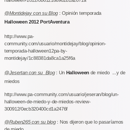
halloween-2012/0b6121869d1b1a2671a
@Montidejay con su Blog
: Opinión temporada
Halloween 2012 PortAventura
http://www.pa-
community.com/usuario/montidejay/blog/opinion-
temporada-halloween12pa-by-
montidejay/1c88381da8ca1a25f6a
@Jesertan con su Blog
: Un
Halloween
de miedo ...y de
miedos
http://www.pa-community.com/usuario/jeseran/blog/un-
halloween-de-miedo-y-de-miedos-review-
300912/0ecb320400cd1a2476f
@Ruben265 con su blog
: Nos dijeron que lo pasaríamos
de miedo ...