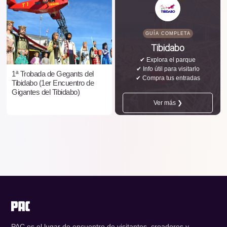
GUÍA COMPLETA
Tibidabo
✔ Explora el parque
✔ Info útil para visitarlo
1ª Trobada de Gegants del
✔ Compra tus entradas
Tibidabo (1er Encuentro de
Gigantes del Tibidabo)
Ver más ❯
PAC es el lugar de encuentro de visitantes, creadores y