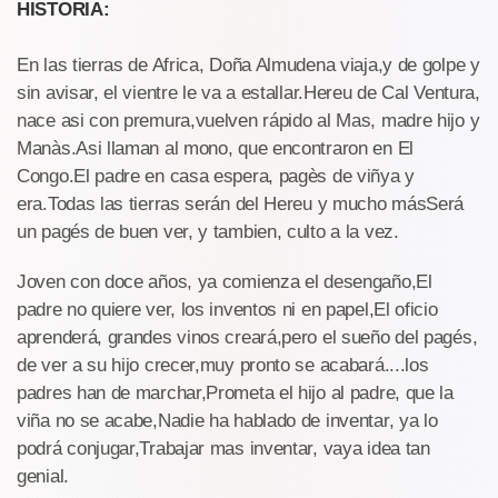
HISTORIA:
En las tierras de Africa, Doña Almudena viaja,y de golpe y
sin avisar, el vientre le va a estallar.Hereu de Cal Ventura,
nace asi con premura,vuelven rápido al Mas, madre hijo y
Manàs.Asi llaman al mono, que encontraron en El
Congo.El padre en casa espera, pagès de viñya y
era.Todas las tierras serán del Hereu y mucho másSerá
un pagés de buen ver, y tambien, culto a la vez.
Joven con doce años, ya comienza el desengaño,El
padre no quiere ver, los inventos ni en papel,El oficio
aprenderá, grandes vinos creará,pero el sueño del pagés,
de ver a su hijo crecer,muy pronto se acabará....los
padres han de marchar,Prometa el hijo al padre, que la
viña no se acabe,Nadie ha hablado de inventar, ya lo
podrá conjugar,Trabajar mas inventar, vaya idea tan
genial.