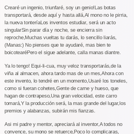
Crearé un ingenio, triunfaré, soy un genio!Las botas
transportará, desde aquí y hasta allá,Al mono no le pirria,
la nueva tonteríaLos inventos estudiar, será un acto
singularSin parar día y noche, se encierra sin
reproche,Muchas vueltas tu darás, lo sencillo liarás,
(Manas:) No pienses que te ayudaré, mas bien te
boicotearéPero el sigue adelante, calla manas diantre.
Ya lo tengo! Equi-li-cua, muy veloz transportarás,de la
viña al almacen, ahora tardo mas de un mes,Ahora con
este invento, lo tendré en un momento,Usaré los toneles,
como si fueran cohetes,Gente de carne y hueso, que
hagan de contrapeso,Una gran velocidad, este carro
tomará,Y la producción será, la mas grande del lugar,los
premios y alabanzas, subirán mis fianzas.
Asi mi padre y mentor, apreciará al inventor,A todos no
convence, su mono se retuerce,Poco lo complicaras,