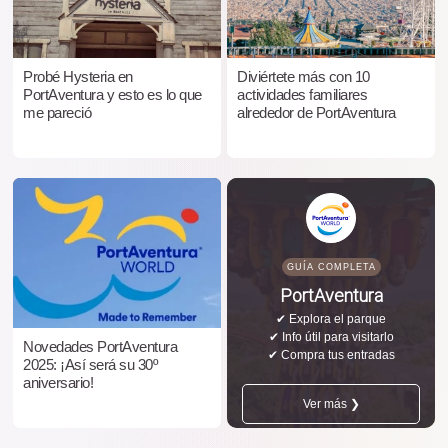
Probé Hysteria en
Diviértete más con 10
PortAventura y esto es lo que
actividades familiares
me pareció
alrededor de PortAventura
GUÍA COMPLETA
PortAventura
✔ Explora el parque
✔ Info útil para visitarlo
Novedades PortAventura
✔ Compra tus entradas
2025: ¡Así será su 30º
aniversario!
Ver más ❯