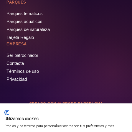
PARQUES
Parques temáticos
Parques acuáticos
Parques de naturaleza
Tarjeta Regalo
EMPRESA
Ser patrocinador
Contacta
Términos de uso
Privacidad
CREADO CON
DESDE BARCELONA
OCIOTUR DIGITAL SL. © Todos los derechos reservados · 2026
Utilizamos cookies
Propias y de terceros para personalizar acorde con tus preferencias y más