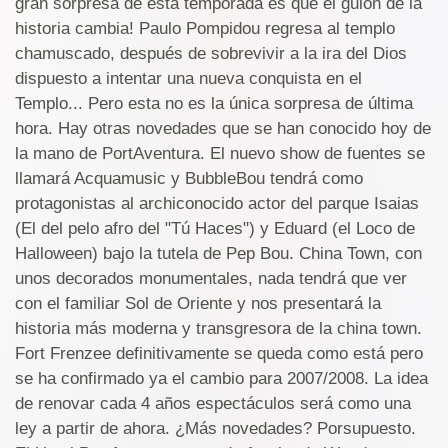
gran sorpresa de esta temporada es que el guión de la
historia cambia! Paulo Pompidou regresa al templo
chamuscado, después de sobrevivir a la ira del Dios
dispuesto a intentar una nueva conquista en el
Templo... Pero esta no es la única sorpresa de última
hora. Hay otras novedades que se han conocido hoy de
la mano de PortAventura. El nuevo show de fuentes se
llamará Acquamusic y BubbleBou tendrá como
protagonistas al archiconocido actor del parque Isaias
(El del pelo afro del "Tú Haces") y Eduard (el Loco de
Halloween) bajo la tutela de Pep Bou. China Town, con
unos decorados monumentales, nada tendrá que ver
con el familiar Sol de Oriente y nos presentará la
historia más moderna y transgresora de la china town.
Fort Frenzee definitivamente se queda como está pero
se ha confirmado ya el cambio para 2007/2008. La idea
de renovar cada 4 años espectáculos será como una
ley a partir de ahora. ¿Más novedades? Porsupuesto.