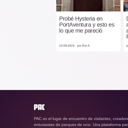
Probé Hysteria en
PortAventura y esto es
lo que me pareció
10-09-2024
por Éric A.
p
PAC es el lugar de encuentro de visitantes, creador
entusiastas de parques de ocio. Una plataforma para