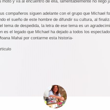
u moto y va al encuentro de ella, lamentáblemente no llegó 
sus compañeros siguen adelante con el grupo que Michael fo
o el sueño de este hombre de difundir su cultura, al finaliza
el tema de despedida, la letra de ese tema es un agradecim
ién es el legado que Michael ha dejado a todos los espectado
oana Mahai por contarme esta historia-