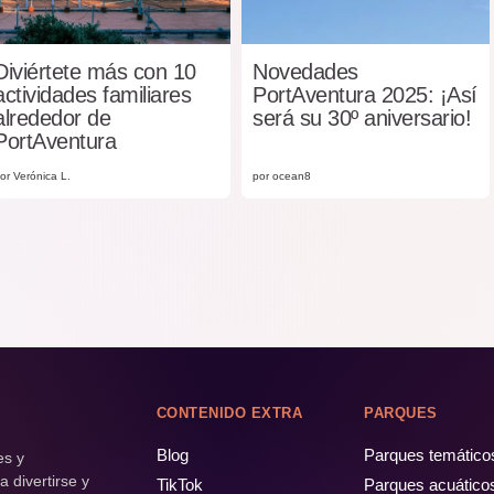
Diviértete más con 10
Novedades
actividades familiares
PortAventura 2025: ¡Así
alrededor de
será su 30º aniversario!
PortAventura
or Verónica L.
por ocean8
CONTENIDO EXTRA
PARQUES
Blog
Parques temático
es y
 divertirse y
TikTok
Parques acuático