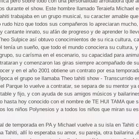
ica pero sobre todo con una personalidad arrolladora que at
os durante el show. Este hombre llamado Teraiefa Michael 
 tahiti trabajaba en un grupo musical, su caracter amable qu
 rudo hizo que todos sus compañeros lo apreciaran mucho, 
y cantante innato, su afán de progreso y de aprender lo llev
heo Sulpice así obtuvo conocimientos de su rica cultura, c
él tenía un sueño, que todo el mundo conociera su cultura, 
rupo, su carísma en el escenario, su capacidad para animar
trataran y comenzaron las giras siempre acompañado de su
cer y en el año 2001 obtiene un contrato por esa temporad
época el grupo se llamaba Theo tahiti show - Transcurrido e
el Parque lo vuelve a contratar, se separa de su mentor ya 
table y fijo, y con ayuda de sus amigos músicos y bailarine
po hasta hoy conocido con el nombre de TE HUI TAMA que si
dos los niños Polynesios y a todos los niños que miran su e
nal de temporada en PA y Michael vuelve a su isla en Tahiti
ha Tahiti, allí lo esperaba su amor, su pareja, otra bailarina ,