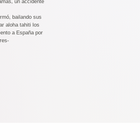
jamás, un accidente
rmó, bailando sus
r aloha tahiti los
iento a España por
res-