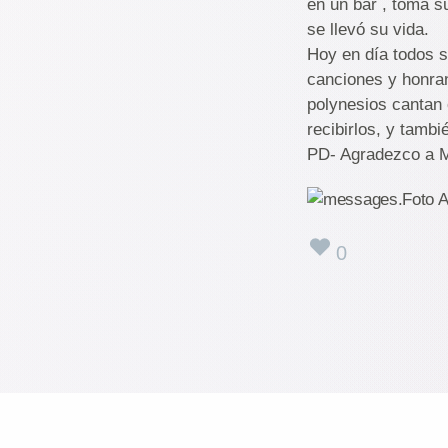
en un bar , toma s
se llevó su vida.
Hoy en día todos 
canciones y honrand
polynesios cantan 
recibirlos, y tamb
PD- Agradezco a M
0