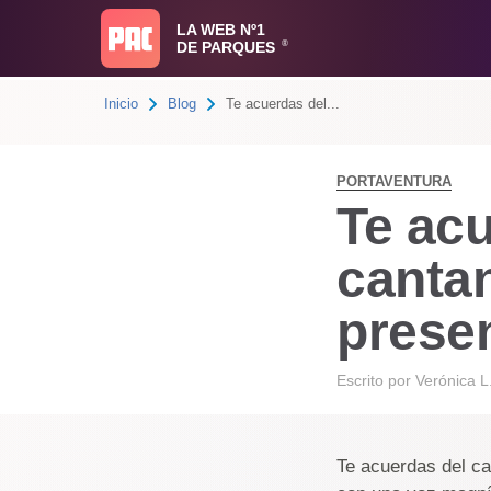
LA WEB Nº1
DE PARQUES
®
Inicio
Blog
Te acuerdas del...
PORTAVENTURA
Te acu
cantan
prese
Escrito por
Verónica L
Te acuerdas del ca