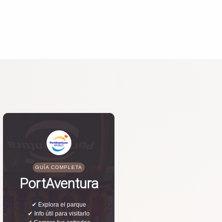
GUÍA COMPLETA
PortAventura
✔ Explora el parque
✔ Info útil para visitarlo