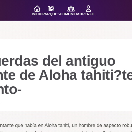
INICIO
PARQUES
COMUNIDAD
PERFIL
erdas del antiguo
te de Aloha tahiti?te
nto-
.
ntante que había en Aloha tahiti, un hombre de aspecto robu