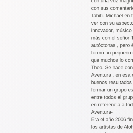
con una voz magníf
con sus comentari
Tahiti. Michael en
ver con su aspecto
innovador, músico 
más con el señor T
autóctonas , pero 
formó un pequeño g
que muchos lo con
Theo. Se hace cono
Aventura , en esa 
buenos resultados 
formar un grupo es
entre todos el gru
en referencia a to
Aventura-
Era el año 2006 fi
los artistas de Alo