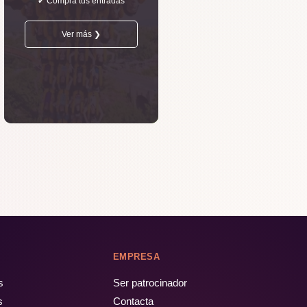
✔ Compra tus entradas
Ver más ❯
EMPRESA
s
Ser patrocinador
s
Contacta