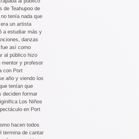
rapaba al público
es de Teahupoo de
e no tenía nada que
era un artista
ó a estudiar más y
anciones, danzas
y fue así como
 al público hizo
 mentor y profesor
a con Port
se año y viendo los
que tenían que
s deciden formar
ginifica Los Niños
spectáculo en Port
 como hacen todos
él termina de cantar