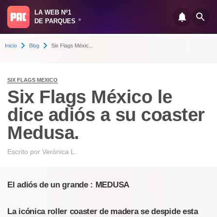
LA WEB Nº1
DE PARQUES
®
Inicio
Blog
Six Flags Méxic...
SIX FLAGS MEXICO
Six Flags México le
dice adiós a su coaster
Medusa.
Escrito por
Verónica L.
El adiós de un grande : MEDUSA
La icónica roller coaster de madera se despide esta