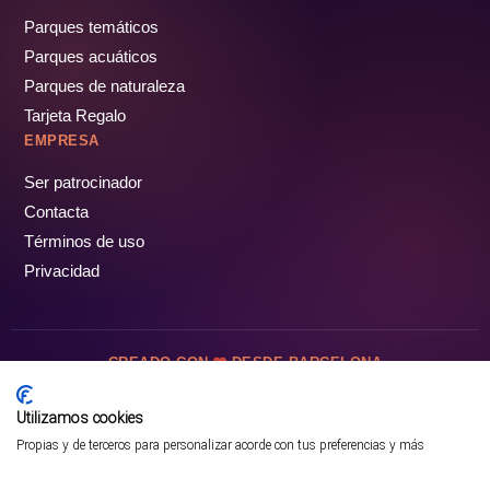
Parques temáticos
Parques acuáticos
Parques de naturaleza
Tarjeta Regalo
EMPRESA
Ser patrocinador
Contacta
Términos de uso
Privacidad
CREADO CON
DESDE BARCELONA
OCIOTUR DIGITAL SL. © Todos los derechos reservados · 2026
Utilizamos cookies
Propias y de terceros para personalizar acorde con tus preferencias y más