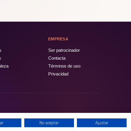
EMPRESA
s
Ser patrocinador
s
Contacta
aleza
Términos de uso
Privacidad
ar
No aceptar
Ajustar