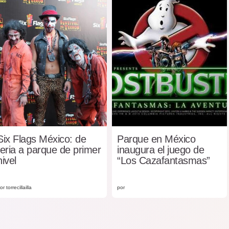
Six Flags México: de
Parque en México
feria a parque de primer
inaugura el juego de
nivel
“Los Cazafantasmas”
or torrecillailla
por