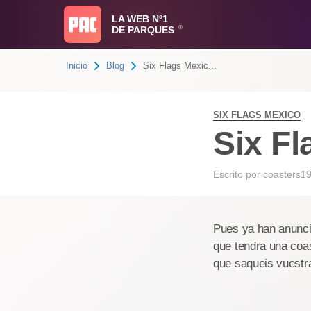
LA WEB Nº1
DE PARQUES
®
Inicio
Blog
Six Flags Mexic...
SIX FLAGS MEXICO
Six Fl
Escrito por
coasters1
Pues ya han anunci
que tendra una coas
que saqueis vuestra