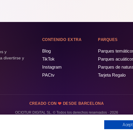
CONTENIDO EXTRA
PARQUES
Blog
Parques temático
es y
 divertirse y
TikTok
Parques acuático
Instagram
Parques de natur
PACtv
Tarjeta Regalo
CREADO CON
DESDE BARCELONA
OCIOTUR DIGITAL SL. © Todos los derechos reservados · 2026
Acept