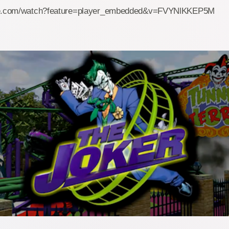
be.com/watch?feature=player_embedded&v=FVYNlKKEP5M