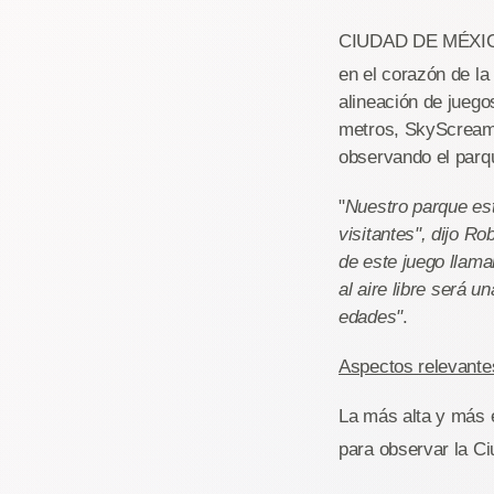
CIUDAD DE MÉXIC
en el corazón de la
alineación de juego
metros, SkyScreame
observando el parqu
"
Nuestro parque est
visitantes", dijo R
de este juego llama
al aire libre será 
edades"
.
Aspectos relevant
La más alta y más e
para observar la C