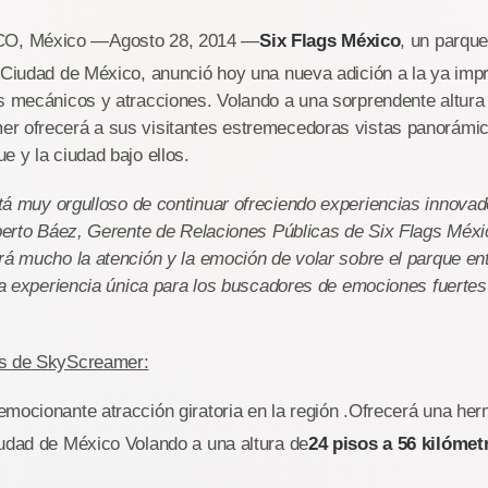
O, México —Agosto 28, 2014 —
Six Flags México
, un parqu
 Ciudad de México, anunció hoy una nueva adición a la ya imp
s mecánicos y atracciones. Volando a una sorprendente altura
r ofrecerá a sus visitantes estremecedoras vistas panorámic
e y la ciudad bajo ellos.
á muy orgulloso de continuar ofreciendo experiencias innovad
oberto Báez, Gerente de Relaciones Públicas de Six Flags Méxic
rá mucho la atención y la emoción de volar sobre el parque en
una experiencia única para los buscadores de emociones fuertes
es de SkyScreamer:
mocionante atracción giratoria en la región .Ofrecerá una her
iudad de México Volando a una altura de
24 pisos a 56 kilómet