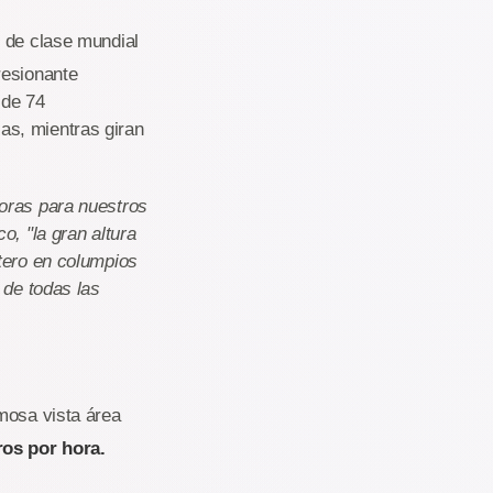
e de clase mundial
resionante
 de 74
as, mientras giran
oras para nuestros
o, "la gran altura
tero en columpios
 de todas las
mosa vista área
ros por hora.