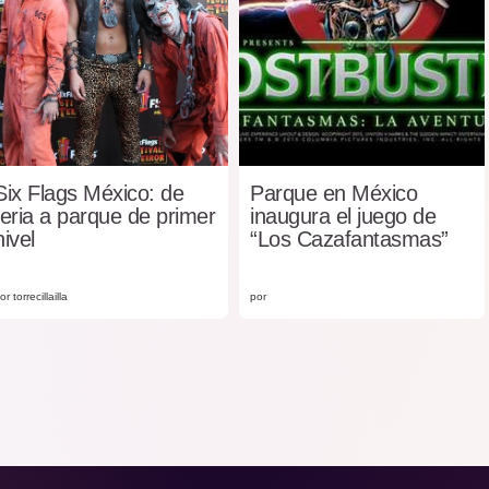
Six Flags México: de
Parque en México
feria a parque de primer
inaugura el juego de
nivel
“Los Cazafantasmas”
or torrecillailla
por