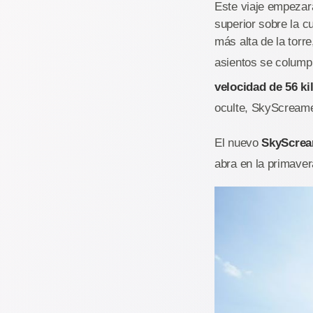
Este viaje empezará
superior sobre la c
más alta de la torre
asientos se columpi
velocidad de 56 k
oculte, SkyScreamer
El nuevo
SkyScre
abra en la primaver