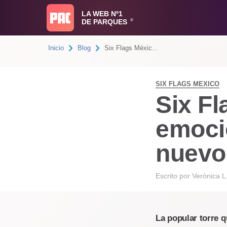
LA WEB Nº1
DE PARQUES
®
Inicio
Blog
Six Flags Méxic...
SIX FLAGS MEXICO
Six F
emocio
nuevo
Escrito por
Verónica L
La popular torre q