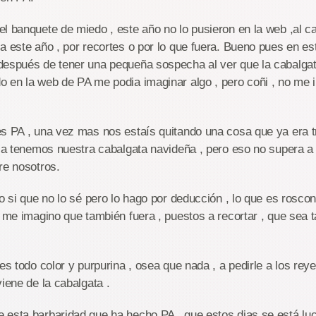
l banquete de miedo , este año no lo pusieron en la web ,al c
a este año , por recortes o por lo que fuera. Bueno pues en es
después de tener una pequeña sospecha al ver que la cabalgat
o en la web de PA me podia imaginar algo , pero coñi , no me 
s PA , una vez mas nos estaís quitando una cosa que ya era tr
dia tenemos nuestra cabalgata navideña , pero eso no supera a 
re nosotros.
to si que no lo sé pero lo hago por deducción , lo que es rosco
, me imagino que también fuera , puestos a recortar , que sea
es todo color y purpurina , osea que nada , a pedirle a los reye
viene de la cabalgata .
 esta barbaridad que ha hecho PA , que estos dias se está luc