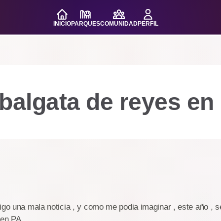
INICIO
PARQUES
COMUNIDAD
PERFIL
balgata de reyes en
igo una mala noticia , y como me podia imaginar , este año , s
 en PA.