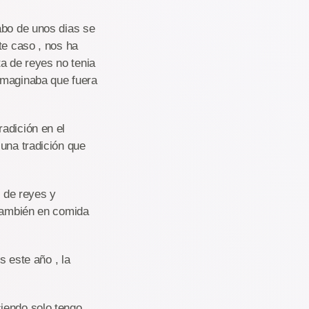
abo de unos dias se
te caso , nos ha
a de reyes no tenia
imaginaba que fuera
adición en el
una tradición que
n de reyes y
 también en comida
s este año , la
iendo solo tengo