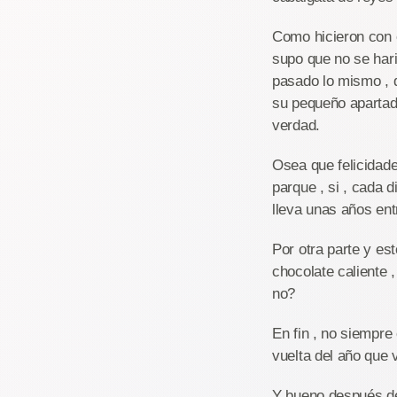
Como hicieron con e
supo que no se hari
pasado lo mismo , 
su pequeño apartad
verdad.
Osea que felicidade
parque , si , cada 
lleva unas años ent
Por otra parte y es
chocolate caliente 
no?
En fin , no siempre 
vuelta del año que 
Y bueno después de