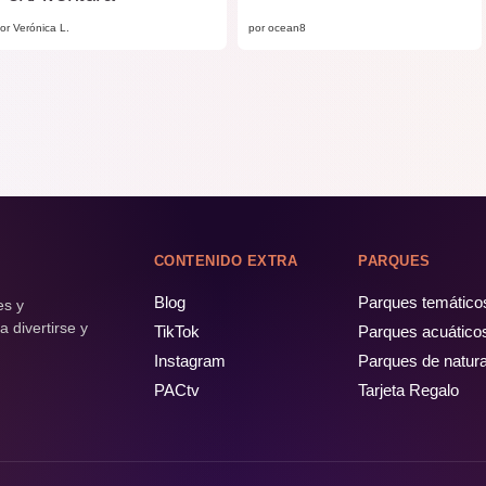
or Verónica L.
por ocean8
CONTENIDO EXTRA
PARQUES
Blog
Parques temático
es y
 divertirse y
TikTok
Parques acuático
Instagram
Parques de natur
PACtv
Tarjeta Regalo