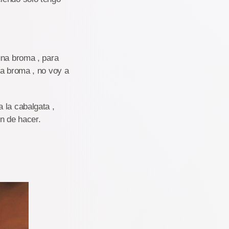
una broma , para
ña broma , no voy a
 la cabalgata ,
n de hacer.