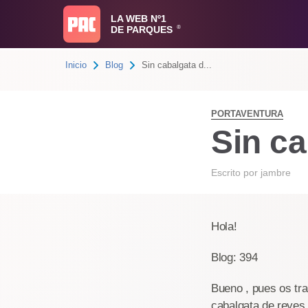
LA WEB Nº1
DE PARQUES
®
Inicio
Blog
Sin cabalgata d...
PORTAVENTURA
Sin ca
Escrito por
jambre
Hola!
Blog: 394
Bueno , pues os tra
cabalgata de reyes