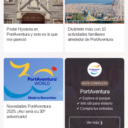
Probé Hysteria en
Diviértete más con 10
PortAventura y esto es lo que
actividades familiares
me pareció
alrededor de PortAventura
GUÍA COMPLETA
PortAventura
✔ Explora el parque
✔ Info útil para visitarlo
Novedades PortAventura
✔ Compra tus entradas
2025: ¡Así será su 30º
aniversario!
Ver más ❯