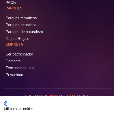
PACtv
PARQUES
Parques temáticos
Parques acuáticos
Parques de naturaleza
Tarjeta Regalo
EMPRESA
Ser patrocinador
Contacta
Términos de uso
Privacidad
CREADO CON
DESDE BARCELONA
OCIOTUR DIGITAL SL. © Todos los derechos reservados · 2026
Utilizamos cookies