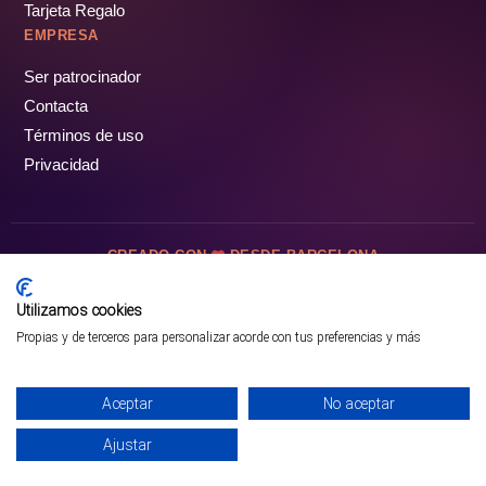
Tarjeta Regalo
EMPRESA
Ser patrocinador
Contacta
Términos de uso
Privacidad
CREADO CON
DESDE BARCELONA
OCIOTUR DIGITAL SL. © Todos los derechos reservados · 2026
Utilizamos cookies
Propias y de terceros para personalizar acorde con tus preferencias y más
Aceptar
No aceptar
Ajustar
¡PÁSALO!
GUÍA COMPLETA ❯
INICIO
PARQUES
COMUNIDAD
PERFIL