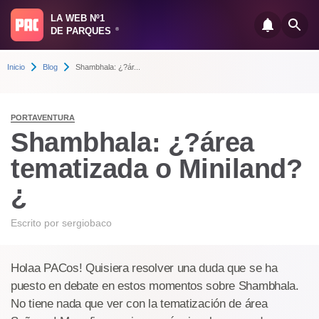
LA WEB Nº1
DE PARQUES
®
Inicio
Blog
Shambhala: ¿?ár...
PORTAVENTURA
Shambhala: ¿?área
tematizada o Miniland?
¿
Escrito por
sergiobaco
Holaa PACos! Quisiera resolver una duda que se ha
puesto en debate en estos momentos sobre Shambhala.
No tiene nada que ver con la tematización de área