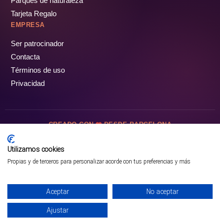
Parques de naturaleza
Tarjeta Regalo
EMPRESA
Ser patrocinador
Contacta
Términos de uso
Privacidad
CREADO CON
DESDE BARCELONA
OCIOTUR DIGITAL SL. © Todos los derechos reservados · 2026
Utilizamos cookies
Propias y de terceros para personalizar acorde con tus preferencias y más
Aceptar
No aceptar
Ajustar
¡PÁSALO!
GUÍA COMPLETA ❯