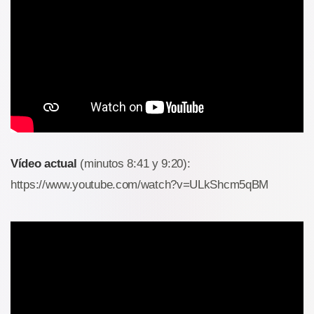
Vídeo actual
(minutos 8:41 y 9:20):
https://www.youtube.com/watch?v=ULkShcm5qBM