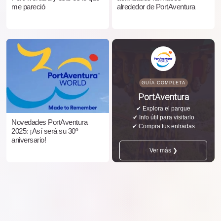
me pareció
alrededor de PortAventura
GUÍA COMPLETA
PortAventura
✔ Explora el parque
✔ Info útil para visitarlo
Novedades PortAventura
✔ Compra tus entradas
2025: ¡Así será su 30º
aniversario!
Ver más ❯