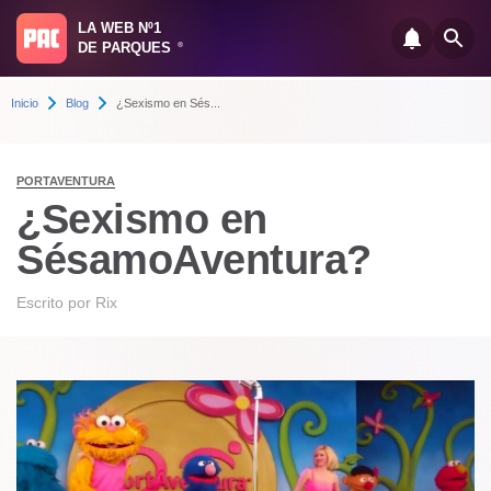
LA WEB Nº1
DE PARQUES
®
Inicio
Blog
¿Sexismo en Sés...
PORTAVENTURA
¿Sexismo en
SésamoAventura?
Escrito por
Rix