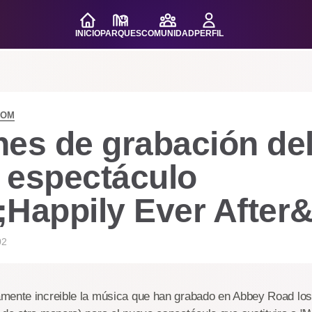
INICIO
PARQUES
COMUNIDAD
PERFIL
DOM
nes de grabación de
 espectáculo
;Happily Ever After
02
mente increible la música que han grabado en Abbey Road lo