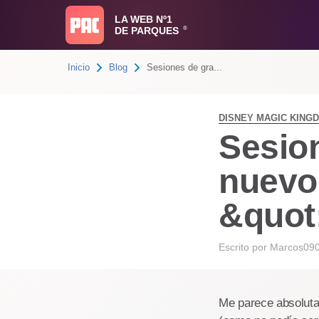
LA WEB Nº1
DE PARQUES
®
Inicio
Blog
Sesiones de gra...
DISNEY MAGIC KING
Sesio
nuevo
&quot
Escrito por
Marcos09
Me parece absoluta