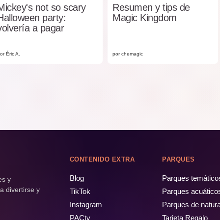
Mickey's not so scary
Resumen y tips de
Halloween party:
Magic Kingdom
volvería a pagar
or Éric A.
por chemagic
CONTENIDO EXTRA
PARQUES
Blog
Parques temático
es y
 divertirse y
TikTok
Parques acuático
Instagram
Parques de natur
PACtv
Tarjeta Regalo