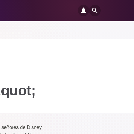
l
&quot;
s señores de Disney