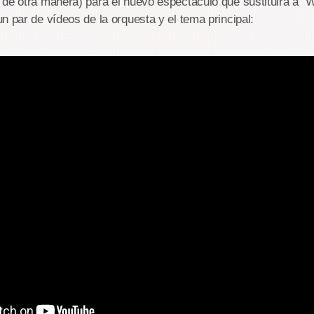
de otra manera) para el nuevo espectáculo que sustituira a "
n par de vídeos de la orquesta y el tema principal: