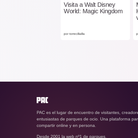
Visita a Walt Disney
World: Magic Kingdom
por torrecillailla
p
PAC es el lugar de encuentro de visitantes, creador
entusiastas de parques de ocio. Una plataforma para
compartir online y en persona.
Desde 2001 la web nº1 de parques.