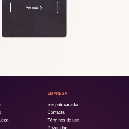
Ver más ❯
EMPRESA
s
Ser patrocinador
s
Contacta
aleza
Términos de uso
Privacidad