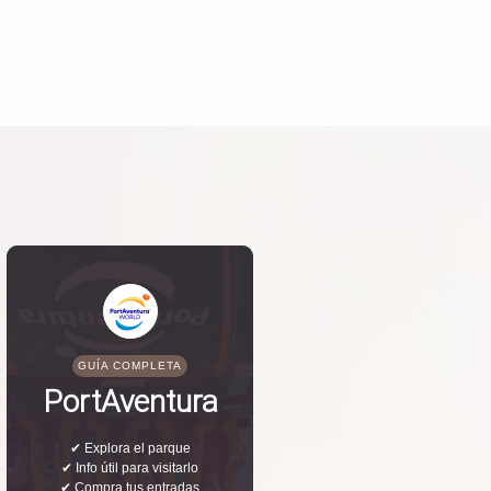
GUÍA COMPLETA
PortAventura
✔ Explora el parque
✔ Info útil para visitarlo
✔ Compra tus entradas