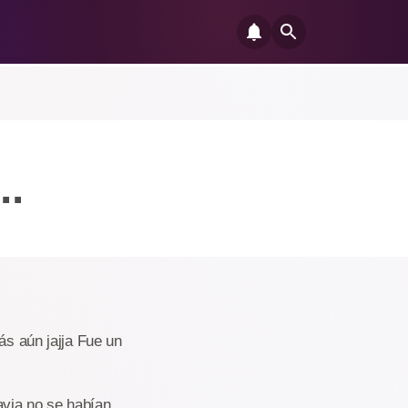
..
ás aún jajja Fue un
via no se habían