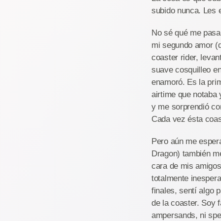
subido nunca. Les 
No sé qué me pasa 
mi segundo amor (
coaster rider, leva
suave cosquilleo e
enamoró. Es la prime
airtime que notaba 
y me sorprendió co
Cada vez ésta coa
Pero aún me espera
Dragon) también me 
cara de mis amigos
totalmente inespera
finales, sentí algo
de la coaster. Soy 
ampersands, ni spee