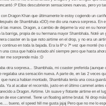
encantó :P Ellos descubrieron sensaciones nuevas, pero yo ta
con Dragon Khan que últimamente le estoy cogiendo un cariño
después de Shambhala xDD) me dio una nueva sorpresa. En e
nté las manos. Dragon, a cambio de dejarme la voz en su honor
n la barriga, propia de su hermana mayor Shambhala. Noté un 
ra coaster en la que noto airtime en el drop, y no era un airti
y continuo en toda la bajada. Era la 6ª o 7ª vez que monté (no 
n una cosa que había estado ahí siempre pero que hasta ahora
ster me sorprende más :D
ba otra sorpresa... Shambhala, mi coaster preferida (aunque
regalaba una sensación nueva. A parte de, en las 2 veces que
 que nunca habian montado, Shambhala tenía una cosa guarda
da. Ya al acabar el recorrido, justo en el último cammel antes
 parecido a Dragon. Airtime. Un suave y flotante airtime en el l
fan de ese cammel. Tiene un floating airtme brutal. Ni drop más
..... bueno, el speed hill me gusta jajaj Pero que no me lo es