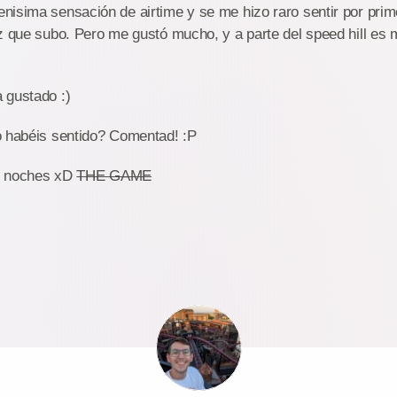
isima sensación de airtime y se me hizo raro sentir por prim
z que subo. Pero me gustó mucho, y a parte del speed hill es m
 gustado :)
o habéis sentido? Comentad! :P
s noches xD
THE GAME