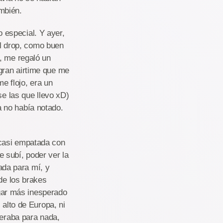
mbién.
 especial. Y ayer,
l drop, como buen
, me regaló un
gran airtime que me
me flojo, era un
se las que llevo xD)
 no había notado.
 casi empatada con
 subí, poder ver la
da para mí, y
 de los brakes
ugar más inesperado
 alto de Europa, ni
peraba para nada,