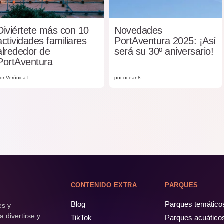
Diviértete más con 10
Novedades
actividades familiares
PortAventura 2025: ¡Así
alrededor de
será su 30º aniversario!
PortAventura
or Verónica L.
por ocean8
CONTENIDO EXTRA
PARQUES
Blog
Parques temático
es y
 divertirse y
TikTok
Parques acuático