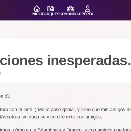
INICIO
PARQUES
COMUNIDAD
PERFIL
ciones inesperadas.
8
s :D
tura con el insti :) Me lo pasé genial, y creo que mis amigos m
tAventura sin duda se vive diferente con amigos.
imos, cómo no, a Shambhala y Dragon, y con amigos que toda