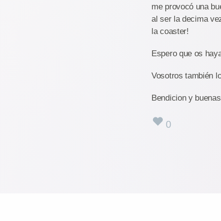
me provocó una buen
al ser la decima ve
la coaster!
Espero que os haya
Vosotros también l
Bendicion y buena
0