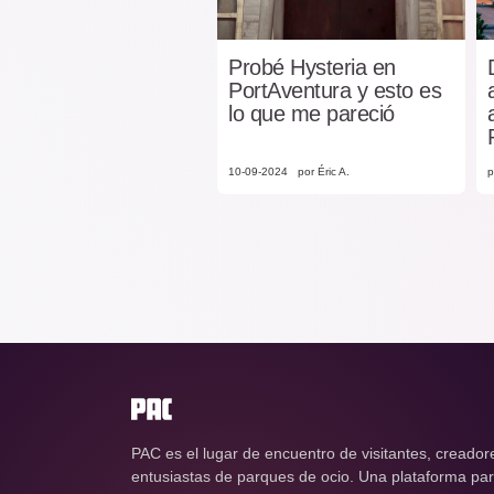
Probé Hysteria en
PortAventura y esto es
lo que me pareció
10-09-2024
por Éric A.
p
PAC es el lugar de encuentro de visitantes, creador
entusiastas de parques de ocio. Una plataforma para