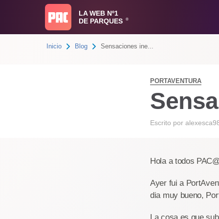
LA WEB Nº1
DE PARQUES
®
Inicio
Blog
Sensaciones ine...
PORTAVENTURA
Sensa
Escrito por
alexesca9
Hola a todos PAC@
Ayer fui a PortAven
dia muy bueno, Por
La cosa es que sub