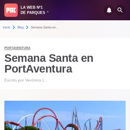
LA WEB Nº1
DE PARQUES
®
Inicio
Blog
Semana Santa en...
PORTAVENTURA
Semana Santa en
PortAventura
Escrito por
Verónica L.