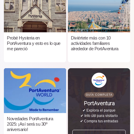
Probé Hysteria en
Diviértete más con 10
PortAventura y esto es lo que
actividades familiares
me pareció
alrededor de PortAventura
GUÍA COMPLETA
PortAventura
✔ Explora el parque
✔ Info útil para visitarlo
Novedades PortAventura
✔ Compra tus entradas
2025: ¡Así será su 30º
aniversario!