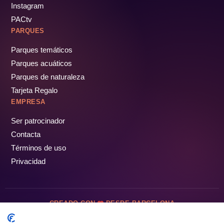
Instagram
PACtv
PARQUES
Parques temáticos
Parques acuáticos
Parques de naturaleza
Tarjeta Regalo
EMPRESA
Ser patrocinador
Contacta
Términos de uso
Privacidad
CREADO CON
DESDE BARCELONA
OCIOTUR DIGITAL SL. © Todos los derechos reservados · 2026