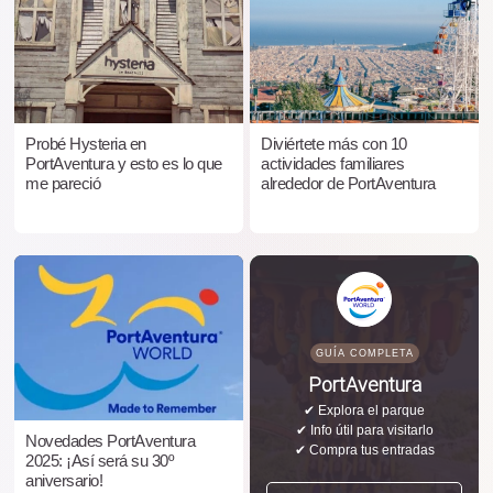
Probé Hysteria en
Diviértete más con 10
PortAventura y esto es lo que
actividades familiares
me pareció
alrededor de PortAventura
GUÍA COMPLETA
PortAventura
✔ Explora el parque
✔ Info útil para visitarlo
Novedades PortAventura
✔ Compra tus entradas
2025: ¡Así será su 30º
aniversario!