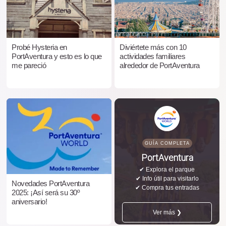
Probé Hysteria en
Diviértete más con 10
PortAventura y esto es lo que
actividades familiares
me pareció
alrededor de PortAventura
GUÍA COMPLETA
PortAventura
✔ Explora el parque
✔ Info útil para visitarlo
Novedades PortAventura
✔ Compra tus entradas
2025: ¡Así será su 30º
aniversario!
Ver más ❯