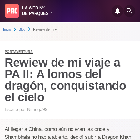
LA WEB Nº1
DE PARQUES
®
Inicio
Blog
Rewiew de mi vi...
PORTAVENTURA
Rewiew de mi viaje a
PA II: A lomos del
dragón, conquistando
el cielo
Escrito por
Nimega99
Al llegar a China, como aún no eran las once y
Shambhala no había abierto, decidí subir a Dragon Khan.