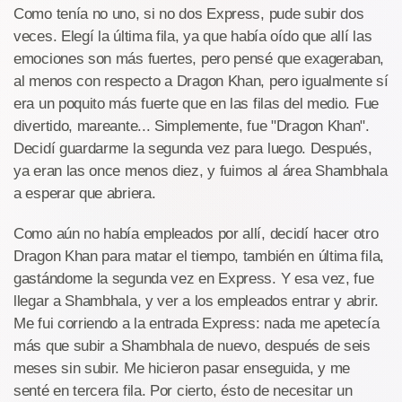
Como tenía no uno, si no dos Express, pude subir dos
veces. Elegí la última fila, ya que había oído que allí las
emociones son más fuertes, pero pensé que exageraban,
al menos con respecto a Dragon Khan, pero igualmente sí
era un poquito más fuerte que en las filas del medio. Fue
divertido, mareante... Simplemente, fue "Dragon Khan".
Decidí guardarme la segunda vez para luego. Después,
ya eran las once menos diez, y fuimos al área Shambhala
a esperar que abriera.
Como aún no había empleados por allí, decidí hacer otro
Dragon Khan para matar el tiempo, también en última fila,
gastándome la segunda vez en Express. Y esa vez, fue
llegar a Shambhala, y ver a los empleados entrar y abrir.
Me fui corriendo a la entrada Express: nada me apetecía
más que subir a Shambhala de nuevo, después de seis
meses sin subir. Me hicieron pasar enseguida, y me
senté en tercera fila. Por cierto, ésto de necesitar un