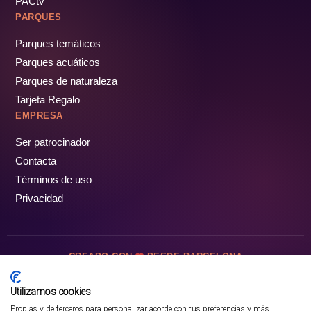
PACtv
PARQUES
Parques temáticos
Parques acuáticos
Parques de naturaleza
Tarjeta Regalo
EMPRESA
Ser patrocinador
Contacta
Términos de uso
Privacidad
CREADO CON
DESDE BARCELONA
OCIOTUR DIGITAL SL. © Todos los derechos reservados · 2026
Utilizamos cookies
Propias y de terceros para personalizar acorde con tus preferencias y más