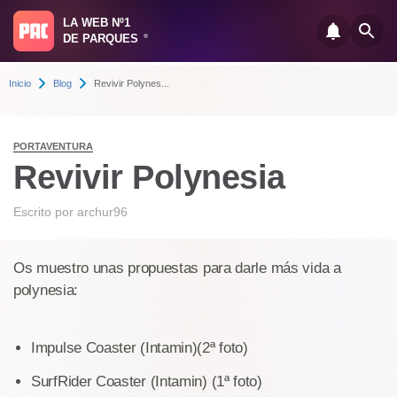
LA WEB Nº1
DE PARQUES
®
Inicio
Blog
Revivir Polynes...
PORTAVENTURA
Revivir Polynesia
Escrito por
archur96
Os muestro unas propuestas para darle más vida a
polynesia:
Impulse Coaster (Intamin)(2ª foto)
SurfRider Coaster (Intamin) (1ª foto)