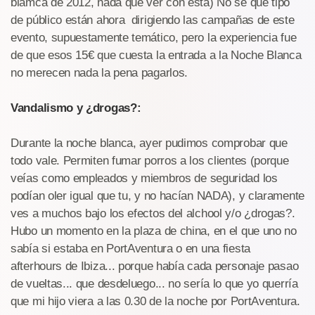
blamca de 2012, nada que ver con esta) No sé qué tipo
de público están ahora dirigiendo las campañas de este
evento, supuestamente temático, pero la experiencia fue
de que esos 15€ que cuesta la entrada a la Noche Blanca
no merecen nada la pena pagarlos.
Vandalismo y ¿drogas?:
Durante la noche blanca, ayer pudimos comprobar que
todo vale. Permiten fumar porros a los clientes (porque
veías como empleados y miembros de seguridad los
podían oler igual que tu, y no hacían NADA), y claramente
ves a muchos bajo los efectos del alchool y/o ¿drogas?.
Hubo un momento en la plaza de china, en el que uno no
sabía si estaba en PortAventura o en una fiesta
afterhours de Ibiza... porque había cada personaje pasao
de vueltas... que desdeluego... no sería lo que yo querría
que mi hijo viera a las 0.30 de la noche por PortAventura.