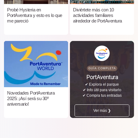
Probé Hysteria en
Diviértete más con 10
PortAventura y esto es lo que
actividades familiares
me pareció
alrededor de PortAventura
GUÍA COMPLETA
PortAventura
✔ Explora el parque
✔ Info útil para visitarlo
Novedades PortAventura
✔ Compra tus entradas
2025: ¡Así será su 30º
aniversario!
Ver más ❯