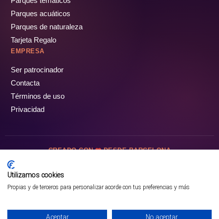
Parques temáticos
Parques acuáticos
Parques de naturaleza
Tarjeta Regalo
EMPRESA
Ser patrocinador
Contacta
Términos de uso
Privacidad
CREADO CON
DESDE BARCELONA
OCIOTUR DIGITAL SL. © Todos los derechos reservados · 2026
Utilizamos cookies
Propias y de terceros para personalizar acorde con tus preferencias y más
Aceptar
No aceptar