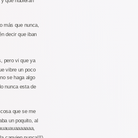
r y que hubieran
ho más que nunca,
én decir que iban
s, pero vi que ya
ue vibre un poco
 no se haga algo
do nunca esta de
r cosa que se me
ba un poquito, al
aauauauaaaaaaa,
la canvien nunca!!!)