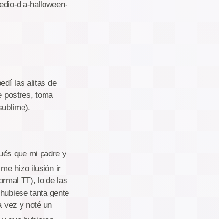
edio-dia-halloween-
dí las alitas de
de postres, toma
sublime).
ués que mi padre y
e hizo ilusión ir
ormal TT), lo de las
 hubiese tanta gente
a vez y noté un