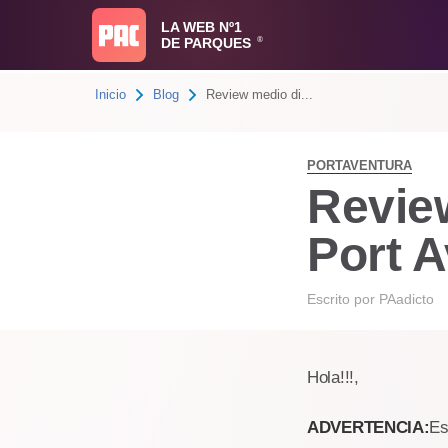
LA WEB Nº1
DE PARQUES
®
Inicio
Blog
Review medio di...
PORTAVENTURA
Revie
Port A
Escrito por
PAadicto
Hola!!!,
ADVERTENCIA:
Es