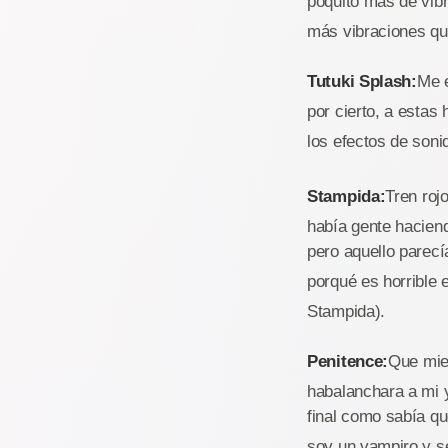
poquito más de vib
más vibraciones qu
Tutuki Splash:
Me 
por cierto, a estas
los efectos de soni
Stampida:
Tren rojo
había gente haciend
pero aquello parecí
porqué es horrible 
Stampida).
Penitence:
Que mied
habalanchara a mi y
final como sabía q
soy un vampiro y se