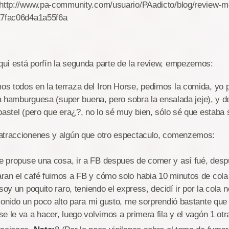
 http://www.pa-community.com/usuario/PAadicto/blog/review-m
17fac06d4a1a55f6a
uí está porfín la segunda parte de la review, empezemos:
 todos en la terraza del Iron Horse, pedimos la comida, yo pe
 la hamburguesa (super buena, pero sobra la ensalada jeje), y 
pastel (pero que era¿?, no lo sé muy bien, sólo sé que estaba 
atraccionenes y algún que otro espectaculo, comenzemos:
 propuse una cosa, ir a FB despues de comer y así fué, desp
an el café fuimos a FB y cómo solo habia 10 minutos de cola m
soy un poquito raro, teniendo el express, decidí ir por la cola n
sonido un poco alto para mi gusto, me sorprendió bastante que
e le va a hacer, luego volvimos a primera fila y el vagón 1 otr