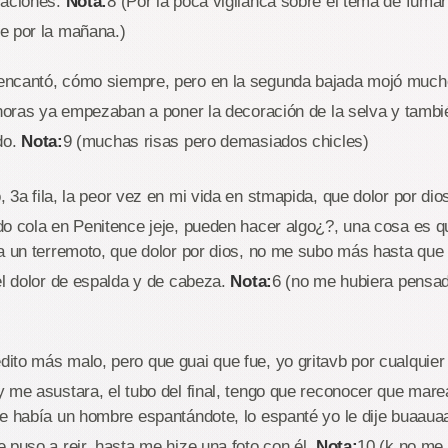
raciones.
Nota:
8 (Por la poca vigilanca sobre el tema de fuma
e por la mañana.)
encantó, cómo siempre, pero en la segunda bajada mojó muc
 horas ya empezaban a poner la decoración de la selva y tambi
do.
Nota:
9 (muchas risas pero demasiados chicles)
, 3a fila, la peor vez en mi vida en stmapida, que dolor por dio
o cola en Penitence jeje, pueden hacer algo¿?, una cosa es q
a un terremoto, que dolor por dios, no me subo más hasta que
el dolor de espalda y de cabeza.
Nota:
6 (no me hubiera pensa
ito más malo, pero que guai que fue, yo gritavb por cualquie
 me asustara, el tubo del final, tengo que reconocer que marea
ue había un hombre espantándote, lo espanté yo le dije buaau
 puso a reir, hasta me hize una foto con él.
Nota:
10 (k no me 