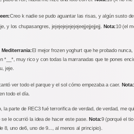
een:
Creo k nadie se pudo aguantar las risas, y algún susto d
je, y los chupasangres, jejejejejejejejeejjejjejjejj.
Nota:
10 (el m
 Mediterrania:
El mejor frozen yoghurt que he probado nunca,
n *__*, muy rico y con todas la marranadas que te pones encim
, jeje.
antó ver todo el parque y el sol cómo empezaba a caer.
Nota
en todo el día.
 la parte de REC3 fué terrorifica de verdad, de verdad, me qu
 se le ocurrió la idea de hacer este pase.
Nota:
9 (porqué el ti
 8, uno de6, uno de 9..., al menos al principio).