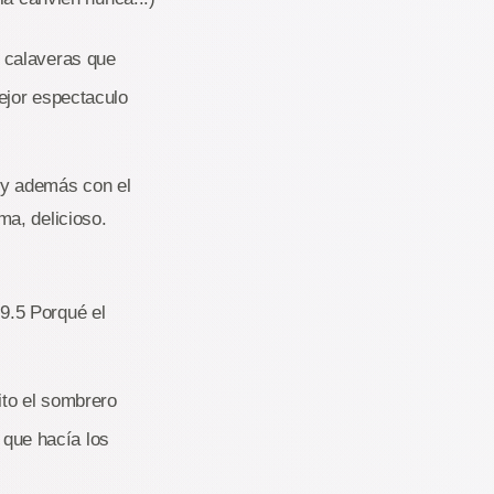
e calaveras que
ejor espectaculo
 y además con el
a, delicioso.
:
9.5 Porqué el
ito el sombrero
o que hacía los